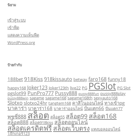
นิยาม
เข้าสู่ระบบ
เข้าฟีด
แสดงความเห็นฟีด
WordPress.org
ป้ายกำกับ
918Kiss
918kissauto
faro168
188bet
funny18
betway
PGSlot
Joker123
happy168
Joker123th
live22
PG
PG Slot
PunPro777
Pussy888
pgslot99
pussy888play
pussy888fun
sagame
sagame168
sagame168th
sexyauto168
pussy888win
Slotxo
slotxo24hr
คาสิโนออนไลน์
ทางเข้าpg
tangtem168
บาคาร่า
บาคาร่า168
ปั่นแตก66
บาคาร่าออนไลน์
ปั่นแตก77
สล็อต
สล็อต168
สล็อต99
พุซซี่888
สล็อต55
สล็อตออนไลน์
สล็อต888
สล็อต918kiss
สล็อตเครดิตฟรี
สล็อตเว็บตรง
แทงบอลออนไลน์
โจ๊กเกอร์123