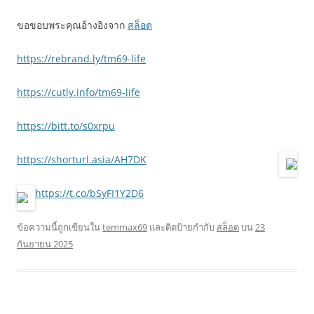
ขอขอบพระคุณอ้างอิงจาก
สล็อต
https://rebrand.ly/tm69-life
https://cutly.info/tm69-life
https://bitt.to/s0xrpu
https://shorturl.asia/AH7DK
https://t.co/bSyFI1Y2D6
ข้อความนี้ถูกเขียนใน
temmax69
และติดป้ายกำกับ
สล็อต
บน
23
กันยายน 2025