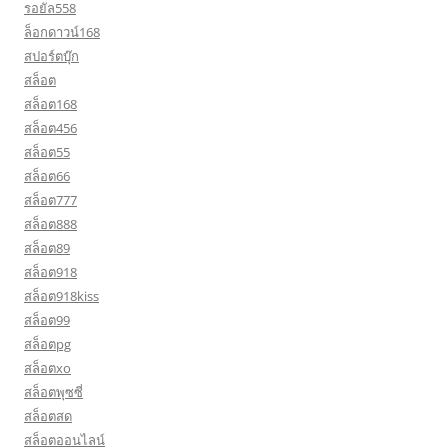
รอยัล558
ล็อกดาวน์168
สปอร์ตบุ๊ก
สล็อต
สล็อต168
สล็อต456
สล็อต55
สล็อต66
สล็อต777
สล็อต888
สล็อต89
สล็อต918
สล็อต918kiss
สล็อต99
สล็อตpg
สล็อตxo
สล็อตพุซซี่
สล็อตสด
สล็อตออนไลน์