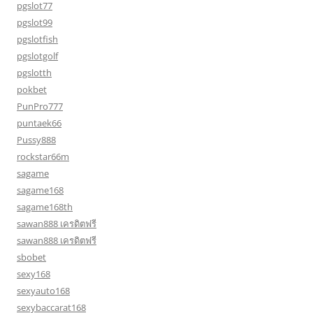
pgslot77
pgslot99
pgslotfish
pgslotgolf
pgslotth
pokbet
PunPro777
puntaek66
Pussy888
rockstar66m
sagame
sagame168
sagame168th
sawan888 เครดิตฟรี
sawan888 เครดิตฟรี
sbobet
sexy168
sexyauto168
sexybaccarat168