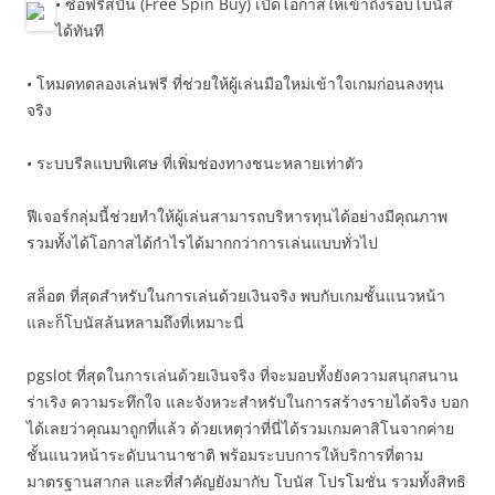
• ซื้อฟรีสปิน (Free Spin Buy) เปิดโอกาสให้เข้าถึงรอบโบนัส
ได้ทันที
• โหมดทดลองเล่นฟรี ที่ช่วยให้ผู้เล่นมือใหม่เข้าใจเกมก่อนลงทุน
จริง
• ระบบรีลแบบพิเศษ ที่เพิ่มช่องทางชนะหลายเท่าตัว
ฟีเจอร์กลุ่มนี้ช่วยทำให้ผู้เล่นสามารถบริหารทุนได้อย่างมีคุณภาพ
รวมทั้งได้โอกาสได้กำไรได้มากกว่าการเล่นแบบทั่วไป
สล็อต ที่สุดสำหรับในการเล่นด้วยเงินจริง พบกับเกมชั้นแนวหน้า
และก็โบนัสล้นหลามถึงที่เหมาะนี่
pgslot ที่สุดในการเล่นด้วยเงินจริง ที่จะมอบทั้งยังความสนุกสนาน
ร่าเริง ความระทึกใจ และจังหวะสำหรับในการสร้างรายได้จริง บอก
ได้เลยว่าคุณมาถูกที่แล้ว ด้วยเหตุว่าที่นี่ได้รวมเกมคาสิโนจากค่าย
ชั้นแนวหน้าระดับนานาชาติ พร้อมระบบการให้บริการที่ตาม
มาตรฐานสากล และที่สำคัญยังมากับ โบนัส โปรโมชั่น รวมทั้งสิทธิ