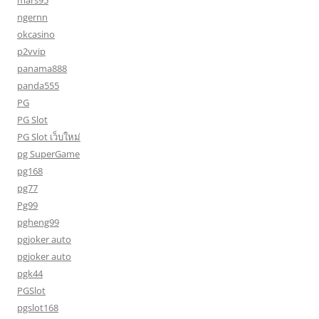
mars95
ngernn
okcasino
p2vvip
panama888
panda555
PG
PG Slot
PG Slot เว็บใหม่
pg SuperGame
pg168
pg77
Pg99
pgheng99
pgjoker auto
pgjoker auto
pgk44
PGSlot
pgslot168