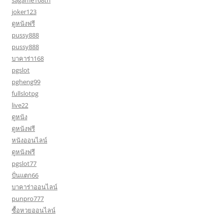
sagame168th
joker123
ดูหนังฟรี
pussy888
pussy888
บาคาร่า168
pgslot
pgheng99
fullslotpg
live22
ดูหนัง
ดูหนังฟรี
หนังออนไลน์
ดูหนังฟรี
pgslot77
ปั่นแตก66
บาคาร่าออนไลน์
punpro777
ซื้อหวยออนไลน์