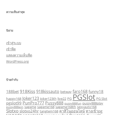
ความเห็นล่าสุด
นิยาม
เข้าสู่ระบบ
เข้าฟีด
แสดงความเห็นฟีด
WordPress.org
ป้ายกำกับ
918Kiss
918kissauto
faro168
188bet
funny18
betway
PGSlot
Joker123
happy168
Joker123th
live22
PG
PG Slot
PunPro777
Pussy888
pgslot99
pussy888play
pussy888fun
sagame
sagame168
sagame168th
sexyauto168
pussy888win
Slotxo
slotxo24hr
คาสิโนออนไลน์
ทางเข้าpg
tangtem168