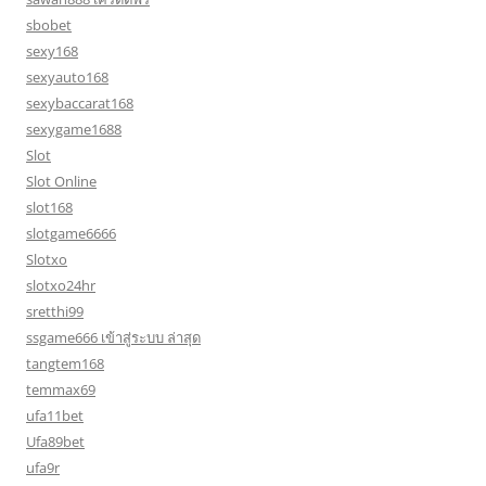
sbobet
sexy168
sexyauto168
sexybaccarat168
sexygame1688
Slot
Slot Online
slot168
slotgame6666
Slotxo
slotxo24hr
sretthi99
ssgame666 เข้าสู่ระบบ ล่าสุด
tangtem168
temmax69
ufa11bet
Ufa89bet
ufa9r