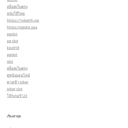
สล็อตเว็บตรง
หนังโป๊ไทย
https://1xbetth.vip
https://pgslot.spa
pgslot
pg slot
kiss918
pgslot
slot
สล็อตเว็บตรง
ดูหนังออนไลน์
ทางเข้า joker
joker slot
โจ๊กเกอร์123
เรื่องล่าสุด