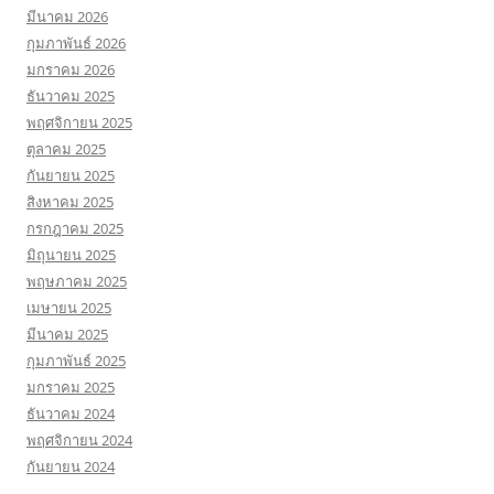
มีนาคม 2026
กุมภาพันธ์ 2026
มกราคม 2026
ธันวาคม 2025
พฤศจิกายน 2025
ตุลาคม 2025
กันยายน 2025
สิงหาคม 2025
กรกฎาคม 2025
มิถุนายน 2025
พฤษภาคม 2025
เมษายน 2025
มีนาคม 2025
กุมภาพันธ์ 2025
มกราคม 2025
ธันวาคม 2024
พฤศจิกายน 2024
กันยายน 2024