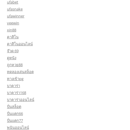
ufabet
ufasnake
ufawinner
veewin
xin88
คาสิโน
คาสิโนออนไลน์
จ๊วด 69
ดูหนัง
ถูกหวย88
ทดลองเล่นสล็อต
ทางเข้าpg
บาคาร่า
บาคาร่า168
บาคาร่าออนไลน์
ปั่นสล็อต
ปั่นแตก66
ปั่นแตก77
พนันออนไลน์