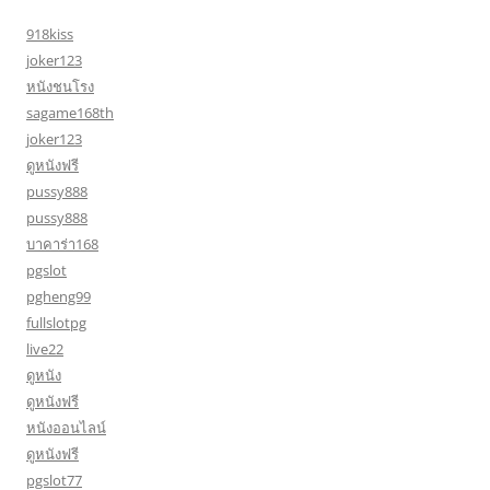
918kiss
joker123
หนังชนโรง
sagame168th
joker123
ดูหนังฟรี
pussy888
pussy888
บาคาร่า168
pgslot
pgheng99
fullslotpg
live22
ดูหนัง
ดูหนังฟรี
หนังออนไลน์
ดูหนังฟรี
pgslot77