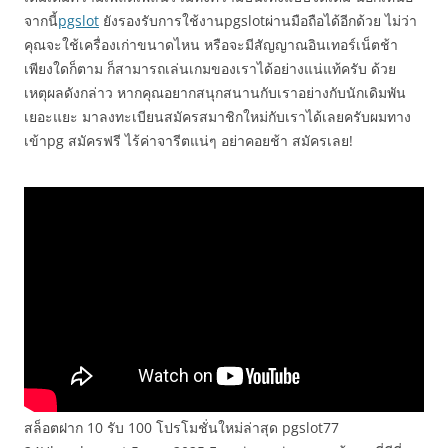
จากนี้
pgslot
ยังรองรับการใช้งานpgslotผ่านมือถือได้อีกด้วย ไม่ว่า
คุณจะใช้เครื่องเก่าขนาดไหน หรือจะมีสัญญาณอินเทอร์เน็ตช้า
เพียงใดก็ตาม ก็สามารถเล่นเกมของเราได้อย่างแน่แท้ครับ ด้วย
เหตุผลดังกล่าว หากคุณอยากสนุกสนานกับเราอย่างกับนักเดิมพัน
เยอะแยะ มาลงทะเบียนสมัครสมาชิกใหม่กับเราได้เลยครับผมทาง
เข้าpg สมัครฟรี ไร้ค่าจารีตแน่ๆ อย่าคอยช้า สมัครเลย!
สล็อตฝาก 10 รับ 100 โปรโมชั่นใหม่ล่าสุด pgslot77