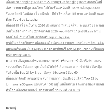
สล็อต168 hengjing168d.com 27 กรกฎา 26 hengjing168 หวยออนไลน์
อัตราจ่ายมากที่สุด ของไทย โปรโมชั่นเครดิตฟรี 100% กล่องสุ่มเฮงเฮง
รับเครดิตฟรี ไลฟ์สด สล็อต ยิงปลา กีฬา ไพ่ สล็อต168 แจก เครดิตฟรี เยอะ
ที่สุด Top 4 by Latesha
สล็อต888 สล็อตเว็บตรง 2026 ประสบการณ์เล่นยุคใหม่ ระบบเสถียร พร้อม
เกมให้เลือกมากมาย 27 สิงหาคม 2026 web แจกหนัก Jin888.asia พนัน
ออนไลน์ เว็บเปิดใหม่ เครดิตฟรี Top 25 by Opal
คาสิโน สล็อตเว็บตรง สล็อตออนไลน์มาแรง รวมเกมยอดนิยม พร้อมเคล็ด
ลับก่อนเริ่มเล่น เว็บตรง Jin888.asia เครดิตฟรี Top 61 by Celia 12 เว็บแจก
หนัก กรกฎาคม 69
บาคาร่า เปิดมุมมองใหม่ของเกมบาคาร่า เซียนบาคาร่าตัวจริงรับ 3 แสน
ระบบเสถียร อัปเดตล่าสุด เว็บดี มีโต๊ะให้เลือกเยอะ บาคาร่า168 สมัครปุ๊บ
รับโปรปั๊บ Top 21 by Bryon Sexy168c.com 6 Sep 69
สล็อตเครดิตฟรี สุดยอดประสบการณ์ความบันเทิงออนไลน์ Top 93 by
Johnson Jin55.guru แคชแบค 10% อยู่ไหนก็เล่นได้ จุดหมายของสายเกม
ทั่วโลก สล็อตเครดิตฟรี เข้าร่วมวันนี้ รวยทันที 7 ส.ค. 69
หมวดหมู่