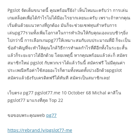
Pgslot จัดเต็มขนาดนี้ คุณพร้อมรึยัง? เห็นไหมนะครับว่า การเล่น
เกมสล็อตเพื่อได้กำไรไม่ได้มีอะไรยากเลยนะครับ เพราะถ้าหากคุณ
เริ่มต้นด้วยแนวทางที่ถูกต้อง มันก็จะช่วยเซฟทุนสำหรับการ
เล่นpg77รวมทั้งเพิ่มโอกาสในการทำเงินให้กับคุณเองแบบชิวๆยิ่ง
ไปกว่านี้ การเลือกเกมpg77ให้เหมาะสมกับงบประมาณที่มี ก็จะเป็น
ข้อสำคัญที่จะทำให้คุณใกล้วิธีการทำผลกำไรที่ดีอีกทั้งในระยะสั้น
แล้วก็ระยะยาวได้อีกด้วย โดยเหตุนี้ หากคุณพร้อมแล้วล่ะก็ สมัคร
สมาชิกใหม่ pgslot กับพวกเราได้แล้ววันนี้ สมัครฟรี ไม่มีคุณค่า
ประเพณีหรือค่าใช้สอยอะไรก็ตามทั้งหมดทั้งปวงอีกด้วยpgslot
สมัครแล้วยังรับเครดิตฟรีได้ทันที สมัครเป็นสมาชิกเลย!
เว็บตรง pg77 pgslot77.me 10 October 68 Michal คาสิโน
pgslot77 มาแรงที่สุด Top 22
ขอขอบพระคุณweb
pg77
https://rebrand.ly/pgslot77-me