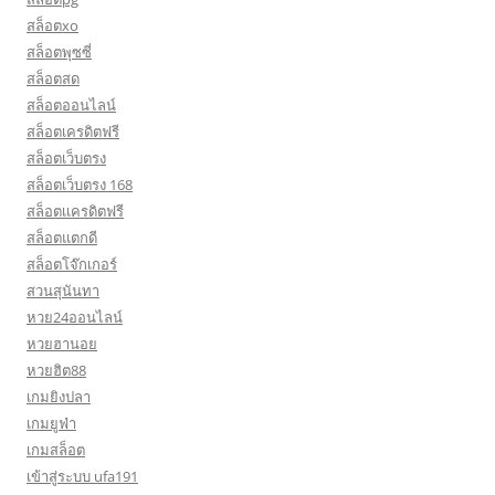
สล็อตxo
สล็อตพุซซี่
สล็อตสด
สล็อตออนไลน์
สล็อตเครดิตฟรี
สล็อตเว็บตรง
สล็อตเว็บตรง 168
สล็อตเเครดิตฟรี
สล็อตแตกดี
สล็อตโจ๊กเกอร์
สวนสุนันทา
หวย24ออนไลน์
หวยฮานอย
หวยฮิต88
เกมยิงปลา
เกมยูฟ่า
เกมสล็อต
เข้าสู่ระบบ ufa191