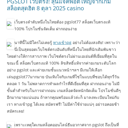
PGSLOT เว็บตรง! ลุ้นแจ็คพอตใหญ่จากเกม
สล็อตสุดฮิต 8 ตุลา 2025 casino
เว็บตรงลำดับหนึ่งในไทยต้อง pgslot77 สล็อตเว็บตรงแท้
100% โปรโมชั่นจัดเต็ม ฝากถอนง่าย
นาทีนี้ไม่มีใครไม่เคยรู้
ทางเข้าpg
อย่างไม่ต้องสงสัย! เพราะว่า
นี่เป็นสุดยอดเว็บไซต์ตรงอันดับที่หนึ่งในไทยที่นักเดิมพันชาว
ไทยต่างให้การสารภาพ เว็บไซต์ตรงไม่ผ่านเอเย่นต์ที่เยี่ยมที่สุดใน
ขณะนี้ สล็อตเว็บตรงแท้ 100% ลิขสิทธิ์แท้จากค่ายเกมระดับโลก
อย่าง pgslot และค่ายเกมชั้นแนวหน้าฯลฯ มีเกมให้เลือก
เล่นpgslot77มากมาย บันเทิงใจกับเกมที่ใช่ในแบบที่ชอบได้ทุกวี่วัน
ตลอด 1 วัน ไม่พลาดการทำผลกำไรที่ดีเยี่ยมที่สุด ฝากถอนง่าย ไม่มี
ขั้นต่ำสำหรับในการฝากถอน เกมสล็อตจัดหนักจัดเต็ม โปรโมชั่นดีๆ
อีกมากมายแน่นอน ถ้าหากคุณพร้อมแล้วล่ะก็ มาลงทะเบียนใหม่กับ
เรา ทางเข้าpg ได้เลย สมัครฟรี! ไม่มีค่าใช้จ่ายแน่ๆ อย่ารอคอยช้า
สมัครเลย!
เพราะเหตุใดเกมสล็อตออนไลน์ธีมอวกาศจาก pgslot ถึงเป็นที่