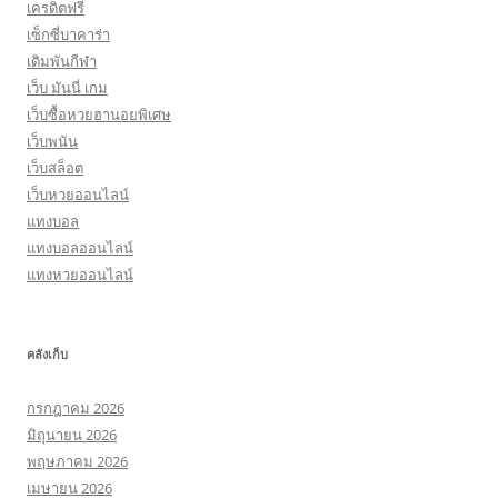
เครดิตฟรี
เซ็กซี่บาคาร่า
เดิมพันกีฬา
เว็บ มันนี่ เกม
เว็บซื้อหวยฮานอยพิเศษ
เว็บพนัน
เว็บสล็อต
เว็บหวยออนไลน์
แทงบอล
แทงบอลออนไลน์
แทงหวยออนไลน์
คลังเก็บ
กรกฎาคม 2026
มิถุนายน 2026
พฤษภาคม 2026
เมษายน 2026