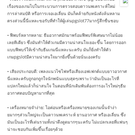
เรื่องของเกมไปในกระบวนการตรวจสอบดาวนพเคราะห์ใหม่
การล่าสมบัติ หรือการเจอเอเลี่ยน มันก็คล้ายกับหนังดังล้นหลาม
ตรงส่วนนี้นี่แหละขอรับที่ทำให้ผู้เล่นpgslot77มากรู้สึกชื่นชอบ
• ฟีพบร์หลากหลาย: ธีมอวกาศมักมาพร้อมฟีพบร์พิเศษมากไม่น้อย
เลยทีเดียว ซึ่งมันทำให้ตัวเกมมีความน่าสนใจเยอะขึ้น โดยการออก
แบบฟีพบร์ให้เข้ากับธีมเกมนี่แหละนะครับ มันก็ยิ่งทำให้ตัว
เกมpgslotมีความน่าสนใจมากยิ่งขึ้นด้วยนั่นเองครับ
• เสียงประกอบดี: เพลงแนวไซไฟหรือเสียงเอฟเฟกต์แบบยาวอวกาศ
นี่แหละครับถูกอกถูกใจนักพนันแบบสุดๆเพราะว่ามันเป็นอะไรที่
แปลกใหม่แล้วก็น่าสนใจ ในตอนที่นักเดิมพันต้องการอะไรใหม่ๆธีม
อวกาศตอบปัญหามากที่สุด
• เครื่องหมายจำง่าย: ไอค่อนหรือเครื่องหมายของเกมนั้นจำง่า
ยมากๆส่วนใหญ่จะเป็นดาวนพเคราะห์ ยานอวกาศ หรือเอเลี่ยน ซึ่ง
มันเป็นอะไรที่เด่นรวมทั้งน่าดึงดูดมากๆนะครับ ไม่แปลกเลยที่แฟนๆ
น่าจะชอบกันเพิ่มขึ้นเรื่อยๆด้วย