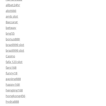
allbet24hr
alot666
amb slot
Baccarat
betway
bng55
bonus888
brazil999 slot
brazil999 slot
Casino
fafa 123 slot
faro168
funny18
gaojing888
happy168
hengjing168
hongkong456
hydra888