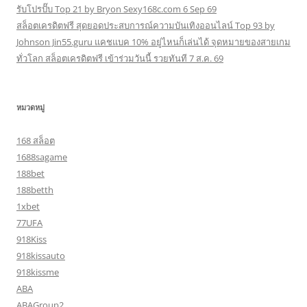
รับโปรปั๊บ Top 21 by Bryon Sexy168c.com 6 Sep 69
สล็อตเครดิตฟรี สุดยอดประสบการณ์ความบันเทิงออนไลน์ Top 93 by
Johnson Jin55.guru แคชแบค 10% อยู่ไหนก็เล่นได้ จุดหมายของสายเกม
ทั่วโลก สล็อตเครดิตฟรี เข้าร่วมวันนี้ รวยทันที 7 ส.ค. 69
หมวดหมู่
168 สล็อต
1688sagame
188bet
188betth
1xbet
77UFA
918Kiss
918kissauto
918kissme
ABA
ABAGroup2