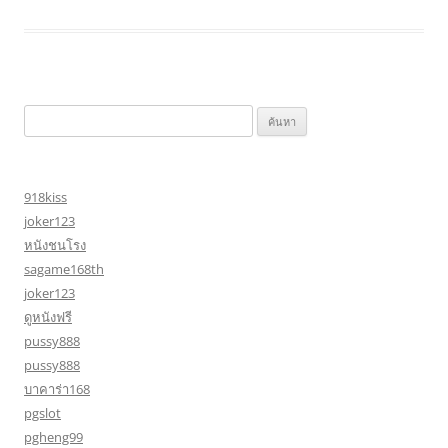
ค้นหา
สำหรับ:
918kiss
joker123
หนังชนโรง
sagame168th
joker123
ดูหนังฟรี
pussy888
pussy888
บาคาร่า168
pgslot
pgheng99