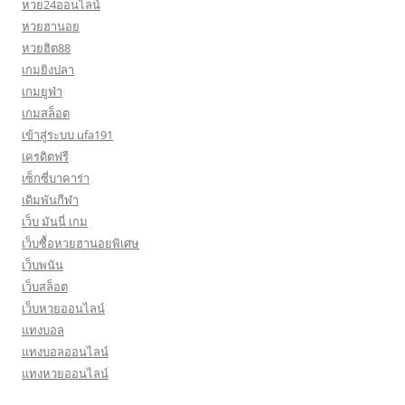
หวย24ออนไลน์
หวยฮานอย
หวยฮิต88
เกมยิงปลา
เกมยูฟ่า
เกมสล็อต
เข้าสู่ระบบ ufa191
เครดิตฟรี
เซ็กซี่บาคาร่า
เดิมพันกีฬา
เว็บ มันนี่ เกม
เว็บซื้อหวยฮานอยพิเศษ
เว็บพนัน
เว็บสล็อต
เว็บหวยออนไลน์
แทงบอล
แทงบอลออนไลน์
แทงหวยออนไลน์