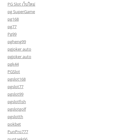
PG Slot เว็บใหม่
pg SuperGame
pg168
pg77
Pg99
pgheng99
pgjoker auto
pgjoker auto
pgk44
PGSlot
pgslot168
pgslot77
pgslot99
pgslotfish
pgslotgolf
pgslotth
pokbet
PunPro777
puntaek66