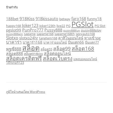
ป้ายกำกับ
918Kiss
918kissauto
faro168
188bet
funny18
betway
PGSlot
Joker123
happy168
Joker123th
live22
PG
PG Slot
PunPro777
Pussy888
pgslot99
pussy888play
pussy888fun
sagame
sagame168
sagame168th
sexyauto168
pussy888win
Slotxo
slotxo24hr
คาสิโนออนไลน์
ทางเข้าpg
tangtem168
บาคาร่า
บาคาร่า168
ปั่นแตก66
บาคาร่าออนไลน์
ปั่นแตก77
สล็อต
สล็อต168
สล็อต99
พุซซี่888
สล็อต55
สล็อตออนไลน์
สล็อต888
สล็อต918kiss
สล็อตเครดิตฟรี
สล็อตเว็บตรง
แทงบอลออนไลน์
โจ๊กเกอร์123
ภูมิใจนำเสนอโดย WordPress