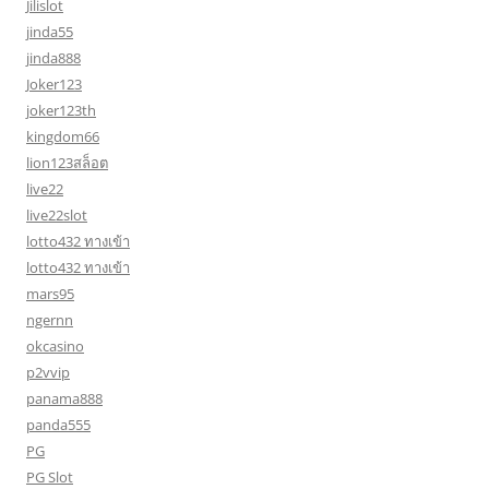
Jilislot
jinda55
jinda888
Joker123
joker123th
kingdom66
lion123สล็อต
live22
live22slot
lotto432 ทางเข้า
lotto432 ทางเข้า
mars95
ngernn
okcasino
p2vvip
panama888
panda555
PG
PG Slot