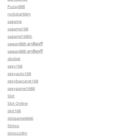
Pussy888
rockstar66m
sagame
sagame168
sagame168th
sawan888 เครดิตฟรี
sawan888 เครดิตฟรี
sbobet
sexy168
sexyauto168
sexybaccarat168
sexygame1688
Slot
Slot Online
slot168
slotgame6666
Slotxo
slotxo24hr