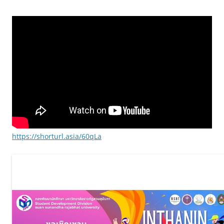
https://shorturl.asia/60qLa