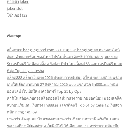
ทางเข้า joker
joker slot
โจ๊กเกอร์123
เรื่องล่าสุด
สล็อต168 hengjing168d.com 27 กรกฎา 26 hengjing168 หวยออนไลน์
อัตราจ่ายมากที่สุด ของไทย โปรโมชั่นเครดิตฟรี 100% กล่องสุ่มเฮงเฮง
รับเครดิตฟรี ไลฟ์สด สล็อต ยิงปลา กีฬา ไพ่ สล็อต168 แจก เครดิตฟรี เยอะ
ที่สุด Top 4 by Latesha
สล็อต888 สล็อตเว็บตรง 2026 ประสบการณ์เล่นยุคใหม่ ระบบเสถียร พร้อม
เกมให้เลือกมากมาย 27 สิงหาคม 2026 web แจกหนัก Jin888.asia พนัน
ออนไลน์ เว็บเปิดใหม่ เครดิตฟรี Top 25 by Opal
คาสิโน สล็อตเว็บตรง สล็อตออนไลน์มาแรง รวมเกมยอดนิยม พร้อมเคล็ด
ลับก่อนเริ่มเล่น เว็บตรง Jin888.asia เครดิตฟรี Top 61 by Celia 12 เว็บแจก
หนัก กรกฎาคม 69
บาคาร่า เปิดมุมมองใหม่ของเกมบาคาร่า เซียนบาคาร่าตัวจริงรับ 3 แสน
ระบบเสถียร อัปเดตล่าสุด เว็บดี มีโต๊ะให้เลือกเยอะ บาคาร่า168 สมัครปุ๊บ