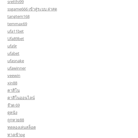
sretthi99
ssgame666 เข้าสู่ระบบ ล่าสุด
tangtem168
temmax69
ufa11bet
Ufa89bet
ufa9r
ufabet
ufasnake
ufawinner
veewin
xin88
คาสิโน
คาสิโนออนไลน์
จ๊วด 69
ดูหนัง
ถูกหวย88
ทดลองเล่นสล็อต
ทางเข้าpg