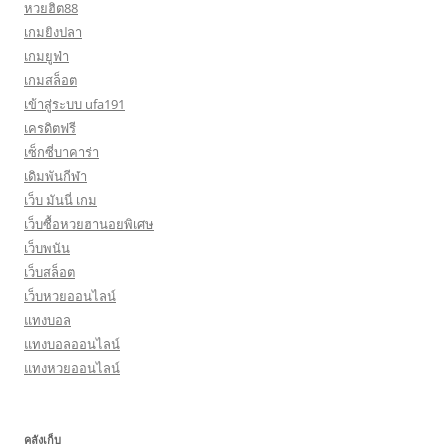
หวยฮิต88
เกมยิงปลา
เกมยูฟ่า
เกมสล็อต
เข้าสู่ระบบ ufa191
เครดิตฟรี
เซ็กซี่บาคาร่า
เดิมพันกีฬา
เว็บ มันนี่ เกม
เว็บซื้อหวยฮานอยพิเศษ
เว็บพนัน
เว็บสล็อต
เว็บหวยออนไลน์
แทงบอล
แทงบอลออนไลน์
แทงหวยออนไลน์
คลังเก็บ