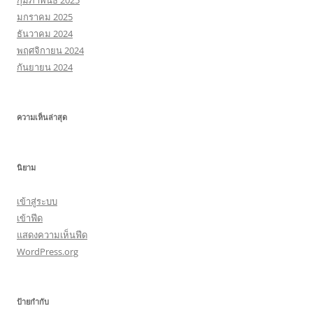
กุมภาพันธ์ 2025
มกราคม 2025
ธันวาคม 2024
พฤศจิกายน 2024
กันยายน 2024
ความเห็นล่าสุด
นิยาม
เข้าสู่ระบบ
เข้าฟีด
แสดงความเห็นฟีด
WordPress.org
ป้ายกำกับ