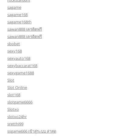
rockstar66m
sagame
sagame168
sagame168th
sawan888 เครดิตฟรี
sawan888 เครดิตฟรี
sbobet
sexy168
sexyauto168
sexybaccarat168
sexygame1688
Slot
Slot Online
slot168
slotgame6666
Slotxo
slotxo24hr
sretthi99
ssgame666 เข้าสู่ระบบ ล่าสุด