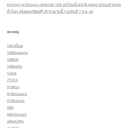
Johnson Jin55.guru แคชแบค 10% อยู่ไหนก็เล่นได้ จุดหมายของสายเกม
ทั่วโลก สล็อตเครดิตฟรี เข้าร่วมวันนี้ รวยทันที 7 ส.ค. 69
หมวดหมู่
168 สล็อต
1688sagame
188bet
188betth
1xbet
77UFA
918Kiss
918kissauto
918kissme
ABA
ABAGroup2
allbet24hr