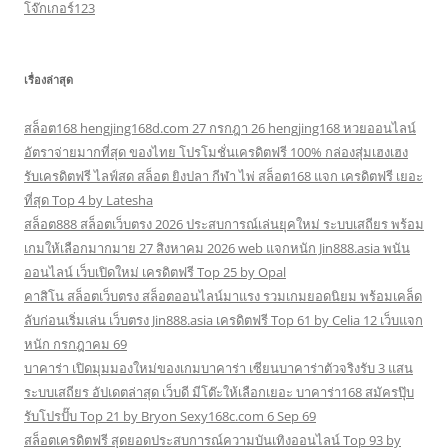
โจ๊กเกอร์123
เรื่องล่าสุด
สล็อต168 hengjing168d.com 27 กรกฎา 26 hengjing168 หวยออนไลน์
อัตราจ่ายมากที่สุด ของไทย โปรโมชั่นเครดิตฟรี 100% กล่องสุ่มเฮงเฮง
รับเครดิตฟรี ไลฟ์สด สล็อต ยิงปลา กีฬา ไพ่ สล็อต168 แจก เครดิตฟรี เยอะ
ที่สุด Top 4 by Latesha
สล็อต888 สล็อตเว็บตรง 2026 ประสบการณ์เล่นยุคใหม่ ระบบเสถียร พร้อม
เกมให้เลือกมากมาย 27 สิงหาคม 2026 web แจกหนัก Jin888.asia พนัน
ออนไลน์ เว็บเปิดใหม่ เครดิตฟรี Top 25 by Opal
คาสิโน สล็อตเว็บตรง สล็อตออนไลน์มาแรง รวมเกมยอดนิยม พร้อมเคล็ด
ลับก่อนเริ่มเล่น เว็บตรง Jin888.asia เครดิตฟรี Top 61 by Celia 12 เว็บแจก
หนัก กรกฎาคม 69
บาคาร่า เปิดมุมมองใหม่ของเกมบาคาร่า เซียนบาคาร่าตัวจริงรับ 3 แสน
ระบบเสถียร อัปเดตล่าสุด เว็บดี มีโต๊ะให้เลือกเยอะ บาคาร่า168 สมัครปุ๊บ
รับโปรปั๊บ Top 21 by Bryon Sexy168c.com 6 Sep 69
สล็อตเครดิตฟรี สุดยอดประสบการณ์ความบันเทิงออนไลน์ Top 93 by