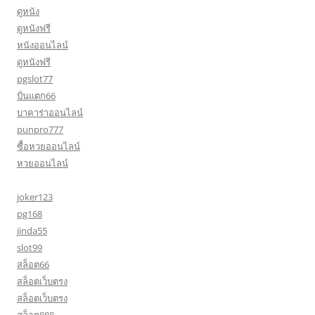
ดูหนัง
ดูหนังฟรี
หนังออนไลน์
ดูหนังฟรี
pgslot77
ปั่นแตก66
บาคาร่าออนไลน์
punpro777
ซื้อหวยออนไลน์
หวยออนไลน์
joker123
pg168
jinda55
slot99
สล็อต66
สล็อตเว็บตรง
สล็อตเว็บตรง