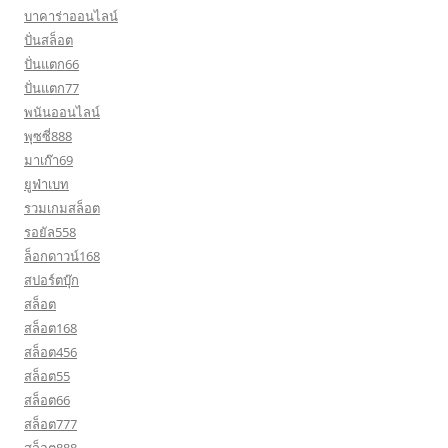
บาคาร่าออนไลน์
ปั่นสล็อต
ปั่นแตก66
ปั่นแตก77
พนันออนไลน์
พุซซี่888
มาเก๊า69
ยูฟ่าเบท
รวมเกมสล็อต
รอยัล558
ล็อกดาวน์168
สปอร์ตบุ๊ก
สล็อต
สล็อต168
สล็อต456
สล็อต55
สล็อต66
สล็อต777