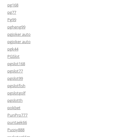
pg168
pg77
Pg99
pgheng99
pgjoker auto
pgjoker auto
pgk44
PGSlot
pgslot168
pgslot77
pgslot99
pgslotfish
pgslotgolf
pgslotth
pokbet
PunPro777
puntaek66
Pussy888