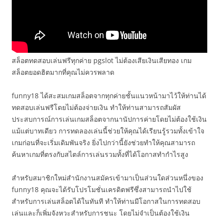
สล็อตทดสอบเล่นฟรีทุกค่าย pgslot ไม่ต้องเสียเงินเสียทอง เกม
สล็อตยอดฮิตมากที่คุณไม่ควรพลาด
funny18 ได้สะสมเกมสล็อตจากทุกค่ายชั้นแนวหน้ามาไว้ให้ท่านได้
ทดสอบเล่นฟรีโดยไม่ต้องจ่ายเงิน ทำให้ท่านสามารถสัมผัส
ประสบการณ์การเล่นเกมสล็อตจากนานัปการค่ายโดยไม่ต้องใช้เงิน
แม้แต่บาทเดียว การทดลองเล่นนี้ช่วยให้คุณได้เรียนรู้รวมทั้งเข้าใจ
เกมก่อนที่จะเริ่มเดิมพันจริง ยิ่งไปกว่านี้ยังช่วยทำให้คุณสามารถ
ค้นหาเกมที่ตรงกับสไตล์การเล่นรวมทั้งที่ได้โอกาสทำกำไรสูง
สำหรับสมาชิกใหม่สำนักงานสมัครเข้ามาเป็นส่วนใดส่วนหนึ่งของ
funny18 คุณจะได้รับโปรโมชั่นเครดิตฟรีซึ่งสามารถนำไปใช้
สำหรับการเล่นสล็อตได้ในทันที ทำให้ท่านมีโอกาสในการทดสอบ
เล่นและก็เพิ่มจังหวะสำหรับการชนะ โดยไม่จำเป็นต้องใช้เงิน