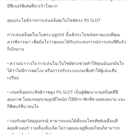
มีฟีเจอร์พิเศษที่น่าเร้าใจมาก
คุณประโยช์จากการเล่นสล็อตเว็บไซต์ตรง PG SLOT
การเล่นสล็อตในเว็บตรง pgslot นั้นมีประโยชน์หลายแบบที่คุณ
ควรพิจารณา เพื่อมั่นใจว่าคุณจะได้รับประสบการณ์การเล่นที่ดีแล้ว
ก็เบิกบาน
• ความน่าวางใจ การเล่นในเว็บไซต์ตรงช่วยทำให้คุณมั่นอกมั่นใจ
ได้ว่าไม่มีการคดโกง หรือการปรับระบบเกมเพื่อทำให้ผู้เล่นเสีย
เปรียบ
• เกมสล็อตประสิทธิภาพสูง PG SLOT เป็นผู้พัฒนาเกมสล็อตที่มี
คุณภาพ โดยเกมทุกเกมถูกดีไซน์มาให้มีกราฟิกที่สวยสดงดงาม และ
ก็ฟีพบร์ที่น่าสนใจ
• รองรับทุกวัสดุอุปกรณ์ สามารถเล่นได้ทั้งบนโทรศัพท์เคลื่อนที่
คอมพิวเตอร์ รวมทั้งแท็บเล็ต ไม่ว่าคุณจะอยู่ที่แห่งไหนก็สามารถ