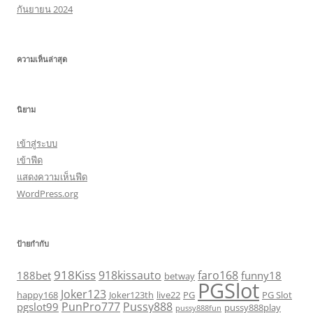
กันยายน 2024
ความเห็นล่าสุด
นิยาม
เข้าสู่ระบบ
เข้าฟีด
แสดงความเห็นฟีด
WordPress.org
ป้ายกำกับ
918Kiss
918kissauto
faro168
188bet
funny18
betway
PGSlot
Joker123
happy168
Joker123th
live22
PG
PG Slot
PunPro777
Pussy888
pgslot99
pussy888play
pussy888fun