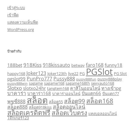
เข้าสู่ระบบ
เข้าฟีด
แสดงความเห็นฟีด
WordPress.org
ป้ายกำกับ
918Kiss
918kissauto
faro168
188bet
funny18
betway
PGSlot
Joker123
happy168
Joker123th
live22
PG
PG Slot
PunPro777
Pussy888
pgslot99
pussy888play
pussy888fun
sagame
sagame168
sagame168th
sexyauto168
pussy888win
Slotxo
slotxo24hr
คาสิโนออนไลน์
ทางเข้าpg
tangtem168
บาคาร่า
บาคาร่า168
ปั่นแตก66
บาคาร่าออนไลน์
ปั่นแตก77
สล็อต
สล็อต168
สล็อต99
พุซซี่888
สล็อต55
สล็อตออนไลน์
สล็อต888
สล็อต918kiss
สล็อตเครดิตฟรี
สล็อตเว็บตรง
แทงบอลออนไลน์
โจ๊กเกอร์123