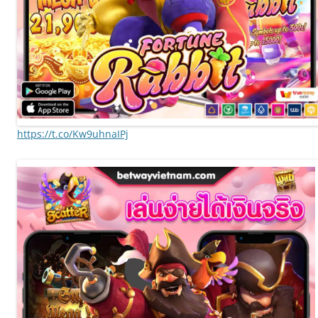
https://t.co/Kw9uhnaIPj