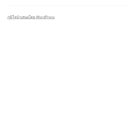
ภูมิใจนำเสนอโดย WordPress