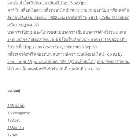
ออนไลน์ เว็บเปิดใหม่ เครดิตฟรี Top 25 by Opal
คาสิโน สล็อตเว็บตรง สล็อตออนไลน์มาแรง รวมเกมยอดนิยม พร้อมเคล็ด
ลับก่อนเริ่มเล่น เว็บตรง Jin888.asia เครดิตฟรี Top 61 by Celia 12 เว็บแจก
หนัก กรกฎาคม 69
บาคาร่า เปิดมุมมองใหม่ของเกมบาคาร่า เซียนบาคาร่าตัวจริงรับ 3 แสน
ระบบเสถียร อัปเดตล่าสุด เว็บดี มีโต๊ะให้เลือกเยอะ บาคาร่า168 สมัครปุ๊บ
รับโปรปั๊บ Top 21 by Bryon Sexy168c.com 6 Sep 69
สล็อตเครดิตฟรี สุดยอดประสบการณ์ความบันเทิงออนไลน์ Top 93 by
Johnson Jin55.guru แคชแบค 10% อยู่ไหนก็เล่นได้ จุดหมายของสายเกม
ทั่วโลก สล็อตเครดิตฟรี เข้าร่วมวันนี้ รวยทันที 7 ส.ค. 69
หมวดหมู่
168 สล็อต
1688sagame
188bet
188betth
1xbet