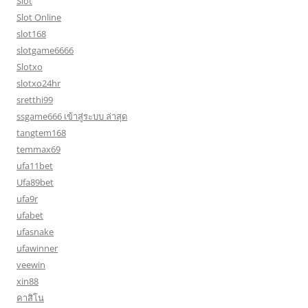
Slot
Slot Online
slot168
slotgame6666
Slotxo
slotxo24hr
sretthi99
ssgame666 เข้าสู่ระบบ ล่าสุด
tangtem168
temmax69
ufa11bet
Ufa89bet
ufa9r
ufabet
ufasnake
ufawinner
veewin
xin88
คาสิโน