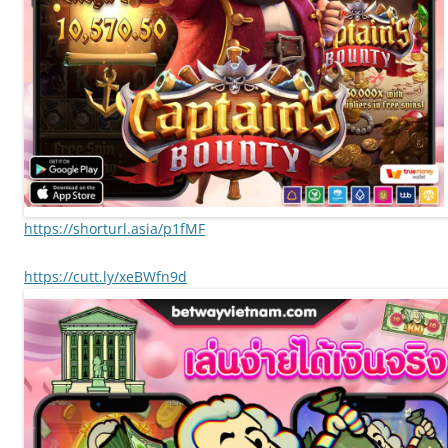
https://shorturl.asia/p1fMF
https://cutt.ly/xeBWfn9d