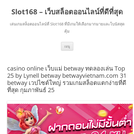
Slot168 – เว็บสล็อตออนไลน์ที่ดีที่สุด
เล่นเกมสล็อตออนไลน์ที่ Slot168 ที่มีเกมให้เลือกมากมายและโบนัสสุด
คุ้ม
ข้าม
เมนู
ไป
ยัง
เนื้อหา
casino online เว็บแม่ betway ทดลองเล่น Top
25 by Lynell betway betwayvietnam.com 31
betway เวปไซต์ใหญ่ รวมเกมสล็อตแตกง่ายที่ดี
ที่สุด กุมภาพันธ์ 25