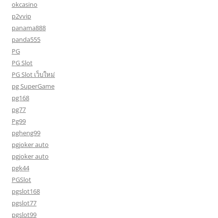
okcasino
p2vvip
panama888
panda555
PG
PG Slot
PG Slot เว็บใหม่
pg SuperGame
pg168
pg77
Pg99
pgheng99
pgjoker auto
pgjoker auto
pgk44
PGSlot
pgslot168
pgslot77
pgslot99