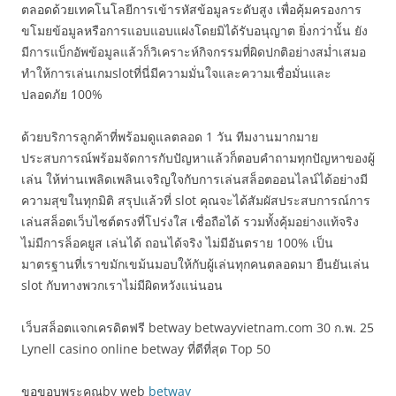
ตลอดด้วยเทคโนโลยีการเข้ารหัสข้อมูลระดับสูง เพื่อคุ้มครองการ
ขโมยข้อมูลหรือการแอบแอบแฝงโดยมิได้รับอนุญาต ยิ่งกว่านั้น ยัง
มีการแบ็กอัพข้อมูลแล้วก็วิเคราะห์กิจกรรมที่ผิดปกติอย่างสม่ำเสมอ
ทำให้การเล่นเกมslotที่นี่มีความมั่นใจและความเชื่อมั่นและ
ปลอดภัย 100%
ด้วยบริการลูกค้าที่พร้อมดูแลตลอด 1 วัน ทีมงานมากมาย
ประสบการณ์พร้อมจัดการกับปัญหาแล้วก็ตอบคำถามทุกปัญหาของผู้
เล่น ให้ท่านเพลิดเพลินเจริญใจกับการเล่นสล็อตออนไลน์ได้อย่างมี
ความสุขในทุกมิติ สรุปแล้วที่ slot คุณจะได้สัมผัสประสบการณ์การ
เล่นสล็อตเว็บไซต์ตรงที่โปร่งใส เชื่อถือได้ รวมทั้งคุ้มอย่างแท้จริง
ไม่มีการล็อคยูส เล่นได้ ถอนได้จริง ไม่มีอันตราย 100% เป็น
มาตรฐานที่เราขมักเขม้นมอบให้กับผู้เล่นทุกคนตลอดมา ยืนยันเล่น
slot กับทางพวกเราไม่มีผิดหวังแน่นอน
เว็บสล็อตแจกเครดิตฟรี betway betwayvietnam.com 30 ก.พ. 25
Lynell casino online betway ที่ดีที่สุด Top 50
ขอขอบพระคุณby web
betway