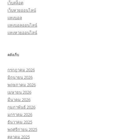
เว็บสล็อต
เว็บหวยออนไลน์
แทงบอล
แทงบอลออนไลน์
แทงหวยออนไลน์
คลังเก็บ
กรกฎาคม 2026
มิถุนายน 2026
พฤษภาคม 2026
เมษายน 2026
มีนาคม 2026
กุมภาพันธ์ 2026
มกราคม 2026
ธันวาคม 2025
พฤศจิกายน 2025
ตุลาคม 2025