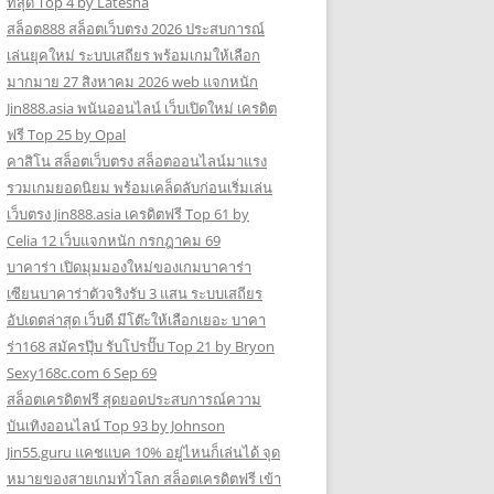
ที่สุด Top 4 by Latesha
สล็อต888 สล็อตเว็บตรง 2026 ประสบการณ์
เล่นยุคใหม่ ระบบเสถียร พร้อมเกมให้เลือก
มากมาย 27 สิงหาคม 2026 web แจกหนัก
Jin888.asia พนันออนไลน์ เว็บเปิดใหม่ เครดิต
ฟรี Top 25 by Opal
คาสิโน สล็อตเว็บตรง สล็อตออนไลน์มาแรง
รวมเกมยอดนิยม พร้อมเคล็ดลับก่อนเริ่มเล่น
เว็บตรง Jin888.asia เครดิตฟรี Top 61 by
Celia 12 เว็บแจกหนัก กรกฎาคม 69
บาคาร่า เปิดมุมมองใหม่ของเกมบาคาร่า
เซียนบาคาร่าตัวจริงรับ 3 แสน ระบบเสถียร
อัปเดตล่าสุด เว็บดี มีโต๊ะให้เลือกเยอะ บาคา
ร่า168 สมัครปุ๊บ รับโปรปั๊บ Top 21 by Bryon
Sexy168c.com 6 Sep 69
สล็อตเครดิตฟรี สุดยอดประสบการณ์ความ
บันเทิงออนไลน์ Top 93 by Johnson
Jin55.guru แคชแบค 10% อยู่ไหนก็เล่นได้ จุด
หมายของสายเกมทั่วโลก สล็อตเครดิตฟรี เข้า