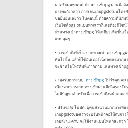
มาครับผมทุกคน! ปากทางเข้าpg ผ่านมือถือ
อาจจะกังวลว่า การเล่นเกมpgslotบนโทรศัพท
ขอยืนยันเลยว่า ในตอนนี้ ด้วยความที่นักพน
เว็บไซต์pgslotแบบพวกเราก็เลยต้องดีไซน์ให้
ผ่านทางเข้าทางเข้าpg ให้เสถียรเพิ่มขึ้นเร
แบบสุดๆ
• การเข้าถึงที่เร็ว: ปากทางเข้าทางเข้า
ทันใจขึ้น แล้วก็ใช้อินเทอร์เน็ตลดลงมาก
จะช้าหรือโทรศัพท์เก่าก็ตาม เล่นทางเข้า
• รองรับทุกระบบ:
ทางเข้าpg
ไม่ว่าคุณจะเ
เนื่องจากว่าระบบทางเข้าผ่านมือถือรองรับท
ไม่มีปัญหาสำหรับเพื่อการเข้าถึงหน้าเกมอย
• ปรับจออัตโนมัติ: ผู้คนจำนวนมากบางที
เกมpgslotของเราจะปรับหน้าจอให้กับการใ
เลยล่ะนะครับ จะใช้งานแบบไหนก็สะดวก โทร
แน่ๆ 100%