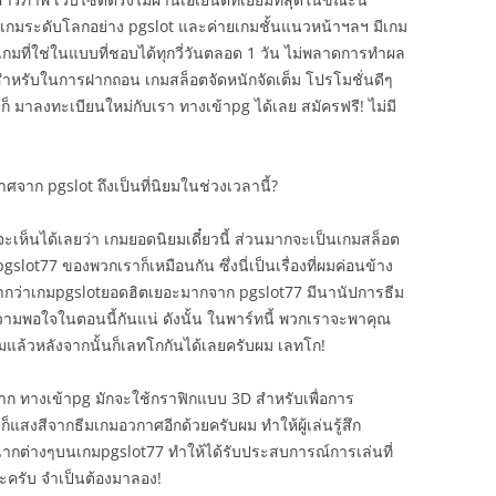
ายเกมระดับโลกอย่าง pgslot และค่ายเกมชั้นแนวหน้าฯลฯ มีเกม
เกมที่ใช่ในแบบที่ชอบได้ทุกวี่วันตลอด 1 วัน ไม่พลาดการทำผล
นต่ำสำหรับในการฝากถอน เกมสล็อตจัดหนักจัดเต็ม โปรโมชั่นดีๆ
 มาลงทะเบียนใหม่กับเรา ทางเข้าpg ได้เลย สมัครฟรี! ไม่มี
จาก pgslot ถึงเป็นที่นิยมในช่วงเวลานี้?
จะเห็นได้เลยว่า เกมยอดนิยมเดี๋ยวนี้ ส่วนมากจะเป็นเกมสล็อต
lot77 ของพวกเราก็เหมือนกัน ซึ่งนี่เป็นเรื่องที่ผมค่อนข้าง
ากว่าเกมpgslotยอดฮิตเยอะมากจาก pgslot77 มีนานัปการธีม
ความพอใจในตอนนี้กันแน่ ดังนั้น ในพาร์ทนี้ พวกเราจะพาคุณ
ล้วหลังจากนั้นก็เลทโกกันได้เลยครับผม เลทโก!
ก ทางเข้าpg มักจะใช้กราฟิกแบบ 3D สำหรับเพื่อการ
วก็แสงสีจากธีมเกมอวกาศอีกด้วยครับผม ทำให้ผู้เล่นรู้สึก
ฉากต่างๆบนเกมpgslot77 ทำให้ได้รับประสบการณ์การเล่นที่
ะครับ จำเป็นต้องมาลอง!