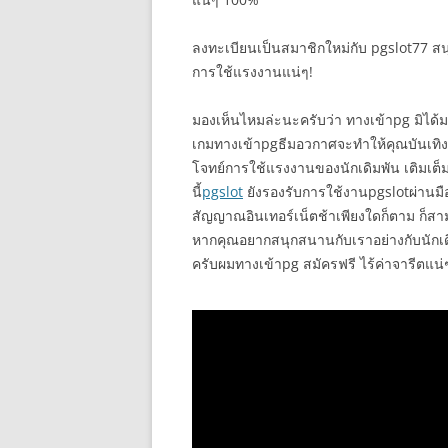
ลงทะเบียนเป็นสมาชิกใหม่กับ pgslot77 สนุก
การใช้แรงงานแน่ๆ!
มองเห็นไหมล่ะนะครับว่า ทางเข้าpg มิได
เกมทางเข้าpgธีมอวกาศจะทำให้คุณบันเทิ
โจทย์การใช้แรงงานของนักเดิมพัน เติมเต็
นี้
pgslot
ยังรองรับการใช้งานpgslotผ่านมือถ
สัญญาณอินเทอร์เน็ตช้าเพียงใดก็ตาม ก็สา
หากคุณอยากสนุกสนานกับเราอย่างกับนักเ
ครับผมทางเข้าpg สมัครฟรี ไร้ค่าจารีตแน่