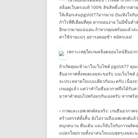
สล็อตเว็บตรงแท้ 100% ลิขสิทธิ์แท้จากค่
ให้เลือกเล่นpgslot77มากมาย บันเทิงใจกับ
กำไรที่ดีเยี่ยมที่สุด ฝากถอนง่าย ไม่มีขั้
อีกมากมายแน่นอน ถ้าหากคุณพร้อมแล้วล่ะก็
ค่าใช้จ่ายแน่ๆ อย่ารอคอยช้า สมัครเลย!
เพราะเหตุใดเกมสล็อตออนไลน์ธีมอวกาศ
ถ้าเกิดคุณเข้ามาในเว็บไซต์ pgslot77 คุณ
ธีมอวกาศทั้งหมดเลยล่ะขอรับ บนเว็บไซต์ pgs
จะประหลาดใจแบบเดียวกันนะครับ เนื่องจ
เกมอยู่แล้ว แต่ว่าทำไมธีมอวกาศถึงได้รับ
มาหาคำตอบไปพร้อมๆกันเองครับ หากพร้อมแ
• ภาพและเอฟเฟกต์สมจริง: เกมธีมอวกาศจา
สร้างสรรค์ทั้งสิ้น ยังไม่รวมถึงเอฟเฟกต์แล้
สนุกสนาน ตี่นเต้น และก็จับใจกับการผลิต
แปลกใหม่รวมทั้งน่าสนใจแบบสุดๆเลยล่ะน