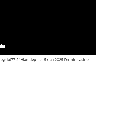
ุด pgslot77 24Hlamdep.net 5 ตุลา 2025 Fermin casino