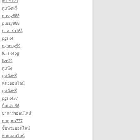
joker123
ดูหนังฟรี
pussy888
pussy888
บาคาร่า168
pgslot
pgheng99
fullslotpg
live22
ดูหนัง
ดูหนังฟรี
หนังออนไลน์
ดูหนังฟรี
pgslot77
ปั่นแตก66
บาคาร่าออนไลน์
punpro777
ซื้อหวยออนไลน์
หวยออนไลน์