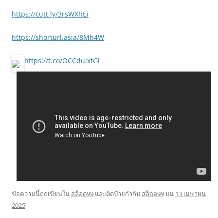
https://cutt.ly/3rsWXhEi
https://shorturl.asia/8Mh4W
https://t.co/OCCdulxtGl
ข้อความนี้ถูกเขียนใน
สล็อต99
และติดป้ายกำกับ
สล็อต99
บน
13 เมษายน
2025