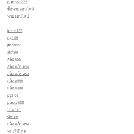
punpro777
ซื้อหวยออนไลน์
หวยออนไลน์
joker123
pg168
jinda55
slot99
สล็อต66
สล็อตเว็บตรง
สล็อตเว็บตรง
สล็อต888
สล็อต888
pgslot
pussy888
บาคาร่า
slotxo
สล็อตเว็บตรง
หนังโป๊ไทย