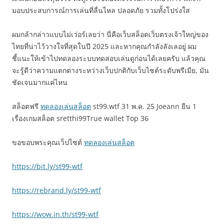
มอบประสบการณ์การเล่นที่ลื่นไหล ปลอดภัย รวมทั้งโปร่งใส
ผมกล้ากล่าวแบบไม่เว่อร์เลยว่า นี่คือเว็บสล็อตเว็บตรงเจ้าใหญ่ของ
ไทยที่น่าไว้วางใจที่สุดในปี 2025 และหากคุณกำลังลังเลอยู่ ผม
ชี้แนะให้เข้าไปทดลองระบบทดสอบเล่นดูก่อนได้เลยครับ แล้วคุณ
จะรู้ดีว่าความแตกต่างระหว่างเว็บปกติกับเว็บไซต์ระดับพรีเมีย, มัน
ชัดเจนมากแค่ไหน
สล็อตฟรี
ทดลองเล่นสล็อต
st99.wtf 31 พ.ค. 25 Joeann ยืน 1
เรื่องเกมสล็อต sretthi99True wallet Top 36
ขอขอบพระคุณเว็ปไซต์
ทดลองเล่นสล็อต
https://bit.ly/st99-wtf
https://rebrand.ly/st99-wtf
https://wow.in.th/st99-wtf