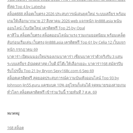
ที่สุด Top 4 by Latesha
สล็อต888 สล็อตเว็บตรง 2026 ประสบการณ์เล่นยุคใหม่ ระบบเสถียร พร้อม
เกมให้เลือกมากมาย 27 สิงหาคม 2026 web แจกหนัก Jin888.asia พนัน
ออนไลน์ เว็บเปิดใหม่ เครดิตฟรี Top 25 by Opal
คาสิโน สล็อตเว็บตรง สล็อตออนไลน์มาแรง รวมเกมยอดนิยม พร้อมเคล็ด
ลับก่อนเริ่มเล่น เว็บตรง Jin888.asia เครดิตฟรี Top 61 by Celia 12 เว็บแจก
หนัก กรกฎาคม 69
บาคาร่า เปิดมุมมองใหม่ของเกมบาคาร่า เซียนบาคาร่าตัวจริงรับ 3 แสน
ระบบเสถียร อัปเดตล่าสุด เว็บดี มีโต๊ะให้เลือกเยอะ บาคาร่า168 สมัครปุ๊บ
รับโปรปั๊บ Top 21 by Bryon Sexy168c.com 6 Sep 69
สล็อตเครดิตฟรี สุดยอดประสบการณ์ความบันเทิงออนไลน์ Top 93 by
Johnson Jin55.guru แคชแบค 10% อยู่ไหนก็เล่นได้ จุดหมายของสายเกม
ทั่วโลก สล็อตเครดิตฟรี เข้าร่วมวันนี้ รวยทันที 7 ส.ค. 69
หมวดหมู่
168 สล็อต