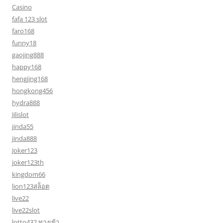
Casino
fafa 123 slot
faro168
funny18
gaojing888
happy168
hengjing168
hongkong456
hydra888
Jilislot
jinda55
jinda888
Joker123
joker123th
kingdom66
lion123สล็อต
live22
live22slot
lotto432 ทางเข้า