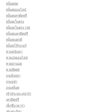
สล็อตสด
สล็อตออนไลน์
สล็อตเครดิตฟรี
สล็อตเว็บตรง
สล็อตเว็บตรง 168
สล็อตเเครดิตฟรี
สล็อตแตกดี
สล็อตโจ๊กเกอร์
สวนสุนันทา
หวย24ออนไลน์
หวยฮานอย
หวยฮิต88
เกมยิงปลา
เกมยูฟ่า
เกมสล็อต
เข้าสู่ระบบ ufa191
เครดิตฟรี
เซ็กซี่บาคาร่า
เดิมพันกีฬา