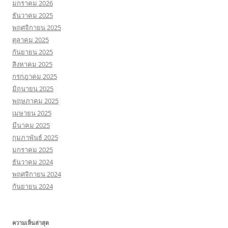
มกราคม 2026
ธันวาคม 2025
พฤศจิกายน 2025
ตุลาคม 2025
กันยายน 2025
สิงหาคม 2025
กรกฎาคม 2025
มิถุนายน 2025
พฤษภาคม 2025
เมษายน 2025
มีนาคม 2025
กุมภาพันธ์ 2025
มกราคม 2025
ธันวาคม 2024
พฤศจิกายน 2024
กันยายน 2024
ความเห็นล่าสุด