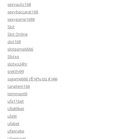
sexyauto168
sexybaccarat168
sexygame1688
Slot
Slot Online
slot168
slotgame6666
Slotxo
slotxo24hr
sretthi99
ssgame666 เข้าสู่ระบบ ล่าสุด
tangtem168
temmax69
ufa11bet
Ufa89bet
ufa9r
ufabet
ufasnake
ufawinner