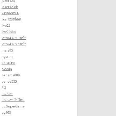
Joker123
joker123th
kingdom66
lion123สล็อต
live22
live22slot
lotto432 ทางเข้า
lotto432 ทางเข้า
mars95
ngernn
okcasino
p2vvip
panama888
panda555
PG
PG Slot
PG Slot เว็บใหม่
pg SuperGame
pg168