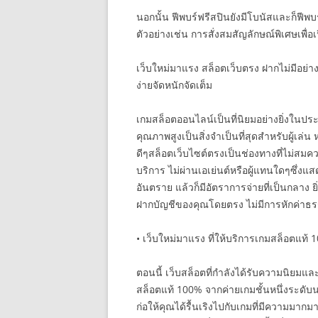
นอกนั้น ฟีพบร์ฟรีสปินยังมีโบนัสและก็ฟีพบ
ตัวอย่างเช่น การสั่งสมสัญลักษณ์พิเศษเพื่อเ
เว็บใหม่มาแรง สล็อตเว็บตรง ฝากไม่มีอย่าง
ง่ายจัดหนักจัดเต็ม
เกมสล็อตออนไลน์เป็นที่นิยมอย่างยิ่งในประ
คุณภาพสูงเป็นสิ่งจำเป็นที่สุดสำหรับผู้เล
ดีๆสล็อตเว็บไซต์ตรงเป็นช่องทางที่ไม่สมค
บริการ ไม่ผ่านเอเย่นต์หรือผู้แทนใดๆซึ่งแ
อันตราย แล้วก็มีอัตราการจ่ายที่เป็นกลาง ยิ
ฝากบัญชีของคุณโดยตรง ไม่มีการหักค่าธร
• เว็บใหม่มาแรง ที่ให้บริการเกมสล็อตแท้
ตอนนี้ เว็บสล็อตที่กำลังได้รับความนิยมและก็
สล็อตแท้ 100% จากค่ายเกมชั้นหนึ่งระดับน
ก่อให้คุณได้รื้นเริงไปกับเกมที่มีความมาก