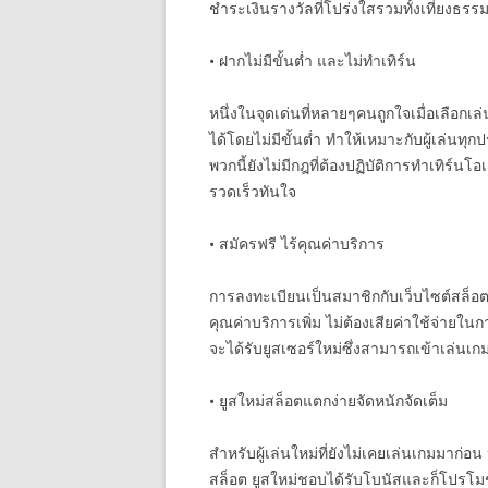
ชำระเงินรางวัลที่โปร่งใสรวมทั้งเที่ยงธรร
• ฝากไม่มีขั้นต่ำ และไม่ทำเทิร์น
หนึ่งในจุดเด่นที่หลายๆคนถูกใจเมื่อเลือกเ
ได้โดยไม่มีขั้นต่ำ ทำให้เหมาะกับผู้เล่นท
พวกนี้ยังไม่มีกฎที่ต้องปฏิบัติการทำเทิร์
รวดเร็วทันใจ
• สมัครฟรี ไร้คุณค่าบริการ
การลงทะเบียนเป็นสมาชิกกับเว็บไซต์สล็อตเว็
คุณค่าบริการเพิ่ม ไม่ต้องเสียค่าใช้จ่ายใน
จะได้รับยูสเซอร์ใหม่ซึ่งสามารถเข้าเล่นเกม
• ยูสใหม่สล็อตแตกง่ายจัดหนักจัดเต็ม
สำหรับผู้เล่นใหม่ที่ยังไม่เคยเล่นเกมมา
สล็อต ยูสใหม่ชอบได้รับโบนัสและก็โปรโมช