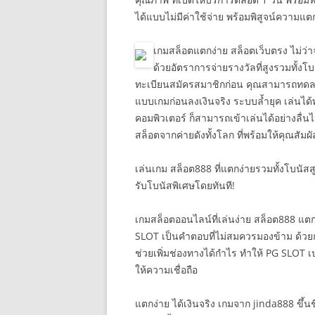
ได้แบบไม่มีค่าใช้จ่าย พร้อมพิสูจน์ความแตกง
เกมสล็อตแตกง่าย สล็อตเว็บตรง ไม่ว่าจ
ด้วยอัตราการจ่ายรางวัลที่สูงรวมทั้งโบ
ทะเบียนสมัครสมาชิกก่อน คุณสามารถทดลองเ
แบบเกมก่อนลงเงินจริง ระบบล้ำยุค เล่นได้ท
คอมพิวเตอร์ ก็สามารถเข้าเล่นได้อย่างลื่นไ
สล็อตจากค่ายดังทั้งโลก ที่พร้อมให้คุณสัม
เล่นเกม สล็อต888 ที่แตกง่ายรวมทั้งโบนัส
รับโบนัสพิเศษโดยทันที!
เกมสล็อตออนไลน์ที่เล่นง่าย สล็อต888 แตก
SLOT เป็นคำตอบที่ไม่สมควรมองข้าม ด้วยก
ช่วยเพิ่มช่องทางได้กำไร ทำให้ PG SLOT เปล
ให้ความเชื่อถือ
แตกง่าย ได้เงินจริง เกมจาก jinda888 ขึ้น