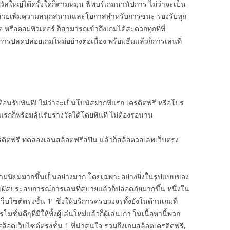
ลใหญ่ได้ครั้งใดก็ตามหมุน ฟีพบร์เกมนานัปการ ไม่ว่าจะเป็น
ต ช่วยเพิ่มความสนุกสนานและโอกาสสำหรับการชนะ รองรับทุก
็ต หรือคอมพิวเตอร์ ก็สามารถเข้าถึงเกมได้สะดวกทุกที่ที่
รปลดปล่อยเกมใหม่อย่างต่อเนื่อง พร้อมธีมแล้วก็การเล่นที่
สต้อนรับทันที! ไม่ว่าจะเป็นโบนัสฝากทีแรก เครดิตฟรี หรือโปร
งแรกก็พร้อมลุ้นรับรางวัลได้โดยทันที ไม่ต้องรอนาน
ครดิตฟรี ทดลองเล่นสล็อตฟรีสปิน แล้วก็สล็อตวอเลทเว็บตรง
วามนิยมมากขึ้นเป็นอย่างมาก โดยเฉพาะอย่างยิ่งในรูปแบบของ
้สัมผัสประสบการณ์การเล่นที่สบายแล้วก็ปลอดภัยมากขึ้น หนึ่งใน
ว็บไซต์ตรงชั้น 1” ซึ่งให้บริการครบวงจรทั้งยังในด้านเกมที่
ดีๆที่มีให้ทั้งผู้เล่นใหม่แล้วก็ผู้เล่นเก่า ในเนื้อหานี้พวก
็อตเว็บไซต์ตรงชั้น 1 ที่น่าสนใจ รวมถึงเกมสล็อตเครดิตฟรี,