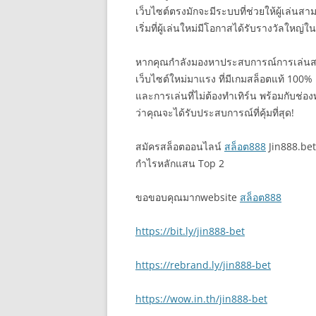
เว็บไซต์ตรงมักจะมีระบบที่ช่วยให้ผู้เล่นส
เริ่มที่ผู้เล่นใหม่มีโอกาสได้รับรางวัลใหญ่
หากคุณกำลังมองหาประสบการณ์การเล่นสล็อ
เว็บไซต์ใหม่มาแรง ที่มีเกมสล็อตแท้ 100% 
และการเล่นที่ไม่ต้องทำเทิร์น พร้อมกับช่อง
ว่าคุณจะได้รับประสบการณ์ที่คุ้มที่สุด!
สมัครสล็อตออนไลน์
สล็อต888
Jin888.bet
กำไรหลักแสน Top 2
ขอขอบคุณมากwebsite
สล็อต888
https://bit.ly/jin888-bet
https://rebrand.ly/jin888-bet
https://wow.in.th/jin888-bet