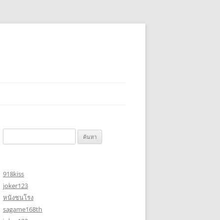
ค้นหา
สำหรับ:
918kiss
joker123
หนังชนโรง
sagame168th