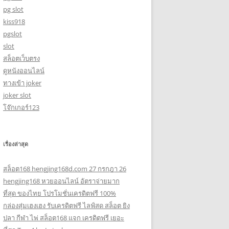
pg slot
kiss918
pgslot
slot
สล็อตเว็บตรง
ดูหนังออนไลน์
ทางเข้า joker
joker slot
โจ๊กเกอร์123
เรื่องล่าสุด
สล็อต168 hengjing168d.com 27 กรกฎา 26
hengjing168 หวยออนไลน์ อัตราจ่ายมาก
ที่สุด ของไทย โปรโมชั่นเครดิตฟรี 100%
กล่องสุ่มเฮงเฮง รับเครดิตฟรี ไลฟ์สด สล็อต ยิง
ปลา กีฬา ไพ่ สล็อต168 แจก เครดิตฟรี เยอะ