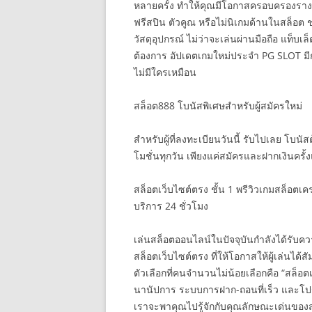
หลายครั้ง ทำให้คุณมีโอกาสครอบครองรางวั
ฟรีสปิน ตัวคูณ หรือไม่นิเกมด้านในสล็อ
วัสดุอุปกรณ์ ไม่ว่าจะเล่นผ่านมือถือ แท็บเล
ต้องการ อัปเดตเกมใหม่ประจำ PG SLOT มีกา
ไม่มีใครเหมือน
สล็อต888 โบนัสพิเศษสำหรับผู้สมัครใหม่
สำหรับผู้ที่ลงทะเบียนวันนี้ รับไปเลย โบนั
โมชั่นทุกวัน เพียงแค่สมัครและฝากเงินครั้
สล็อตเว็บไซต์ตรง ชั้น 1 พรีวิวเกมสล็อตเ
บริการ 24 ชั่วโมง
เล่นสล็อตออนไลน์ในปัจจุบันกำลังได้รับค
สล็อตเว็บไซต์ตรง ที่ให้โอกาสให้ผู้เล่นได
ตัวเลือกที่คนจำนวนไม่น้อยเลือกคือ “สล็อตเ
นานัปการ ระบบการฝาก-ถอนที่เร็ว และโปรโมชั่น
เราจะพาคุณไปรู้จักกับคุณลักษณะเด่นของสล