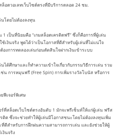
สล็อตวอเลทเว็บไซต์ตรงที่มีบริการตลอด 24 ชม.
่นโดยไม่ต้องลงทุน
1 เป็นที่นิยมคือ “เกมสล็อตเครดิตฟรี” ซึ่งก็คือการที่ผู้เล่น
เงินจริง พูดได้ว่าเป็นโอกาสที่ดีสำหรับผู้เล่นที่ไม่แน่ใจ
ที่ต้องการทดลองเล่นก่อนตัดสินใจฝากเงินเข้าระบบ
ล่นได้ศึกษาและก็ทำความเข้าใจเกี่ยวกับกรรมวิธีการเล่น รวม
เช่น การหมุนฟรี (Free Spin) การเพิ่มรางวัลโบนัส หรือการ
ยฟีเจอร์พิเศษ
์ที่สล็อตเว็บไซต์ตรงอันดับ 1 มักจะพรีเซ็นท์ให้แก่ผู้เล่น ฟรีส
ดิต ซึ่งจะช่วยทำให้ผู้เล่นมีโอกาสชนะโดยไม่ต้องลงทุนเพิ่ม
ะที่ดีสำหรับการฝึกฝนความสามารถการเล่น และยังช่วยให้ผู้
เงินจริง