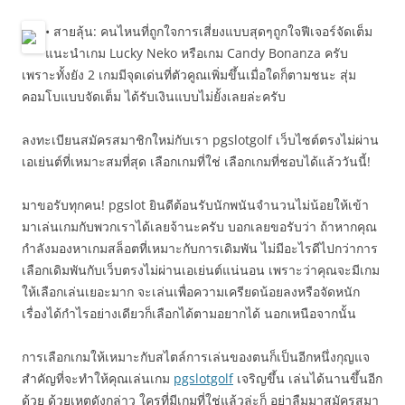
• สายลุ้น: คนไหนที่ถูกใจการเสี่ยงแบบสุดๆถูกใจฟีเจอร์จัดเต็ม
แนะนำเกม Lucky Neko หรือเกม Candy Bonanza ครับ
เพราะทั้งยัง 2 เกมมีจุดเด่นที่ตัวคูณเพิ่มขึ้นเมื่อใดก็ตามชนะ สุ่ม
คอมโบแบบจัดเต็ม ได้รับเงินแบบไม่ยั้งเลยล่ะครับ
ลงทะเบียนสมัครสมาชิกใหม่กับเรา pgslotgolf เว็บไซต์ตรงไม่ผ่าน
เอเย่นต์ที่เหมาะสมที่สุด เลือกเกมที่ใช่ เลือกเกมที่ชอบได้แล้ววันนี้!
มาขอรับทุกคน! pgslot ยินดีต้อนรับนักพนันจำนวนไม่น้อยให้เข้า
มาเล่นเกมกับพวกเราได้เลยจ้านะครับ บอกเลยขอรับว่า ถ้าหากคุณ
กำลังมองหาเกมสล็อตที่เหมาะกับการเดิมพัน ไม่มีอะไรดีไปกว่าการ
เลือกเดิมพันกับเว็บตรงไม่ผ่านเอเย่นต์แน่นอน เพราะว่าคุณจะมีเกม
ให้เลือกเล่นเยอะมาก จะเล่นเพื่อความเครียดน้อยลงหรือจัดหนัก
เรื่องได้กำไรอย่างเดียวก็เลือกได้ตามอยากได้ นอกเหนือจากนั้น
การเลือกเกมให้เหมาะกับสไตล์การเล่นของตนก็เป็นอีกหนึ่งกุญแจ
สำคัญที่จะทำให้คุณเล่นเกม
pgslotgolf
เจริญขึ้น เล่นได้นานขึ้นอีก
ด้วย ด้วยเหตุดังกล่าว ใครที่มีเกมที่ใช่แล้วล่ะก็ อย่าลืมมาสมัครสมา