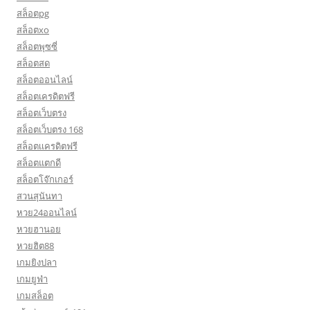
สล็อตpg
สล็อตxo
สล็อตพุซซี่
สล็อตสด
สล็อตออนไลน์
สล็อตเครดิตฟรี
สล็อตเว็บตรง
สล็อตเว็บตรง 168
สล็อตเเครดิตฟรี
สล็อตแตกดี
สล็อตโจ๊กเกอร์
สวนสุนันทา
หวย24ออนไลน์
หวยฮานอย
หวยฮิต88
เกมยิงปลา
เกมยูฟ่า
เกมสล็อต