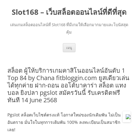
Slot168 – เว็บสล็อตออนไลน์ที่ดีที่สุด
เล่นเกมสล็อตออนไลน์ที่ Slot168 ที่มีเกมให้เลือกมากมายและโบนัสสุด
คุ้ม
ข้าม
เมนู
ไป
ยัง
เนื้อหา
สล็อต ผู้ให้บริการเกมคาสิโนออนไลน์อันดับ 1
Top 84 by Chana fitbloggin.com ยูสเดียวเล่น
ได้ทุกค่าย ฝาก-ถอน ออโต้บาคาร่า สล็อต แทง
บอล ยิงปลา pgslot สมัครวันนี้ รับเครดิตฟรี
ทันที 14 June 2568
Pgslot สล็อตเว็บไซต์ตรงแท้ โอกาสใหม่ของนักเดิมพัน ไม่เป็น
อันตราย มั่นใจในทุกการเดิมพัน 100% ลงทะเบียนเป็นสมาชิก
เลย!