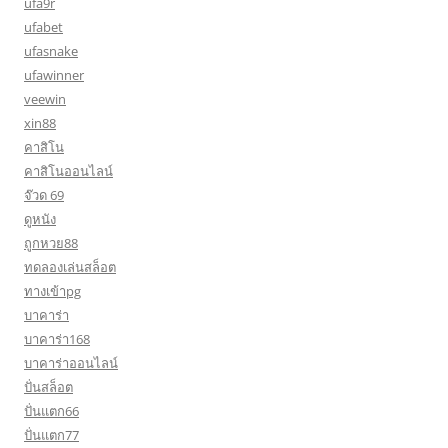
ufa9r
ufabet
ufasnake
ufawinner
veewin
xin88
คาสิโน
คาสิโนออนไลน์
จ๊วด 69
ดูหนัง
ถูกหวย88
ทดลองเล่นสล็อต
ทางเข้าpg
บาคาร่า
บาคาร่า168
บาคาร่าออนไลน์
ปั่นสล็อต
ปั่นแตก66
ปั่นแตก77