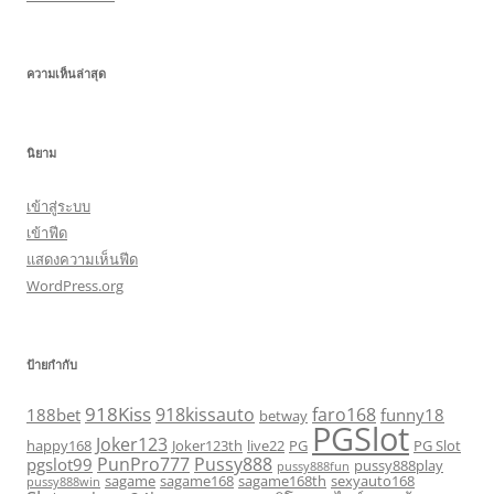
ความเห็นล่าสุด
นิยาม
เข้าสู่ระบบ
เข้าฟีด
แสดงความเห็นฟีด
WordPress.org
ป้ายกำกับ
918Kiss
918kissauto
faro168
188bet
funny18
betway
PGSlot
Joker123
happy168
Joker123th
live22
PG
PG Slot
PunPro777
Pussy888
pgslot99
pussy888play
pussy888fun
sagame
sagame168
sagame168th
sexyauto168
pussy888win