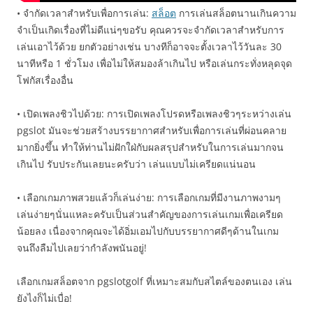
• จำกัดเวลาสำหรับเพื่อการเล่น:
สล็อต
การเล่นสล็อตนานเกินความ
จำเป็นเกิดเรื่องที่ไม่ดีแน่ๆขอรับ คุณควรจะจำกัดเวลาสำหรับการ
เล่นเอาไว้ด้วย ยกตัวอย่างเช่น บางทีก็อาจจะตั้งเวลาไว้วันละ 30
นาทีหรือ 1 ชั่วโมง เพื่อไม่ให้สมองล้าเกินไป หรือเล่นกระทั่งหลุดจุด
โฟกัสเรื่องอื่น
• เปิดเพลงชิวไปด้วย: การเปิดเพลงโปรดหรือเพลงชิวๆระหว่างเล่น
pgslot มันจะช่วยสร้างบรรยากาศสำหรับเพื่อการเล่นที่ผ่อนคลาย
มากยิ่งขึ้น ทำให้ท่านไม่ฝักใฝ่กับผลสรุปสำหรับในการเล่นมากจน
เกินไป รับประกันเลยนะครับว่า เล่นแบบไม่เครียดแน่นอน
• เลือกเกมภาพสวยแล้วก็เล่นง่าย: การเลือกเกมที่มีงานภาพงามๆ
เล่นง่ายๆนั่นแหละครับเป็นส่วนสำคัญของการเล่นเกมเพื่อเครียด
น้อยลง เนื่องจากคุณจะได้อิ่มเอมไปกับบรรยากาศดีๆด้านในเกม
จนถึงลืมไปเลยว่ากำลังพนันอยู่!
เลือกเกมสล็อตจาก pgslotgolf ที่เหมาะสมกับสไตล์ของตนเอง เล่น
ยังไงก็ไม่เบื่อ!