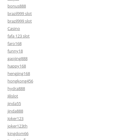
bonus888
brazil999 slot
brazil999 slot
Casino
fafa 123 slot
faro168
funny18
gaojing888
happy168
hengjing168
hongkong456
hydra888
Jilislot
jinda55
jinda888
Joker123
joker123th
kingdom66