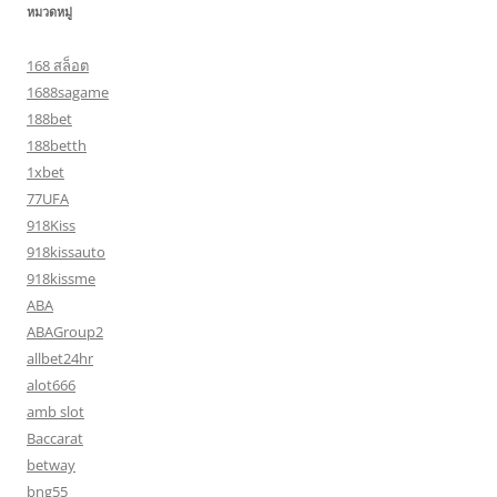
หมวดหมู่
168 สล็อต
1688sagame
188bet
188betth
1xbet
77UFA
918Kiss
918kissauto
918kissme
ABA
ABAGroup2
allbet24hr
alot666
amb slot
Baccarat
betway
bng55