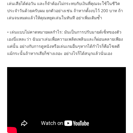
เล่นเสียได้ต่อวัน และก็จำต้องไม่กระทบกับเงินที่คุณจะใช้ในชีวิต
ประจำวันด้วยครับผม ยกตัวอย่างเช่น ถ้าหากตั้งงบไว้ 200 บาท ถ้า
เล่นจนหมดแล้วให้คุณหยุดเล่นในทันที อย่าเพิ่มเติมซ้ำ
• เล่นแบบไม่คาดหมายผลกำไร: มันเป็นการปรับมายด์เซ็ทของตัว
เองนี่แหละว่า ฉันมาเล่นเพื่อความเพลิดเพลินและก็ผ่อนคลายเพียง
แค่นั้น อย่างกับการดูหนังหรือเล่นเกมอื่นๆหากได้กำไรก็คือโชคดี
แม้กระนั้นถ้าหากเสียก็ช่างเถอะ อย่างไรก็ได้สนุกแล้วนั่นเอง