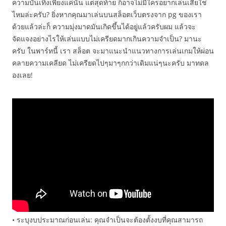
ความบันเทิงเพียงแค่นั้น แต่สุดท้าย ก็อาจไม่มีใครอยากเล่นเสียใช่
ไหมล่ะครับ? ยิ่งหากคุณมาเล่นบนสล็อตเว็บตรงจาก pg ของเรา
ด้วยแล้วล่ะก็ ความมุ่งมาดมันเกิดขึ้นได้อยู่แล้วครับผม แล้วจะ
จัดแจงอย่างไรให้เล่นแบบไม่เครียดมากเกินความจำเป็น? มานะ
ครับ ในพาร์ทนี้ เรา สล็อต จะมาแนะนำแนวทางการเล่นเกมให้ผ่อน
คลายความเคลียด ไม่เครียดไปๆมาๆกกว่าเดิมแน่ๆนะครับ มาทดล
องเลย!
• ระบุงบประมาณก่อนเล่น: คุณจำเป็นจะต้องตั้งงบที่คุณสามารถ