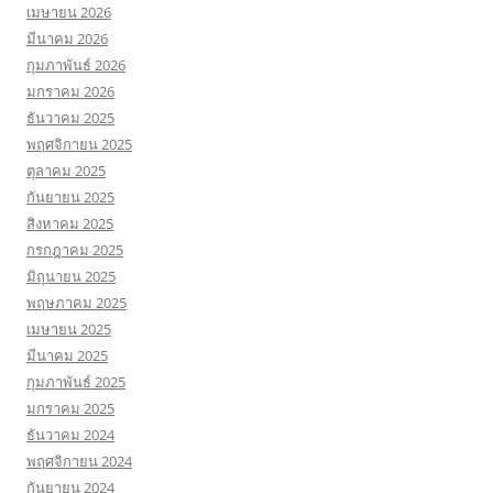
เมษายน 2026
มีนาคม 2026
กุมภาพันธ์ 2026
มกราคม 2026
ธันวาคม 2025
พฤศจิกายน 2025
ตุลาคม 2025
กันยายน 2025
สิงหาคม 2025
กรกฎาคม 2025
มิถุนายน 2025
พฤษภาคม 2025
เมษายน 2025
มีนาคม 2025
กุมภาพันธ์ 2025
มกราคม 2025
ธันวาคม 2024
พฤศจิกายน 2024
กันยายน 2024