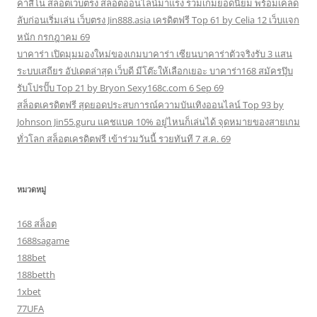
คาสิโน สล็อตเว็บตรง สล็อตออนไลน์มาแรง รวมเกมยอดนิยม พร้อมเคล็ด
ลับก่อนเริ่มเล่น เว็บตรง Jin888.asia เครดิตฟรี Top 61 by Celia 12 เว็บแจก
หนัก กรกฎาคม 69
บาคาร่า เปิดมุมมองใหม่ของเกมบาคาร่า เซียนบาคาร่าตัวจริงรับ 3 แสน
ระบบเสถียร อัปเดตล่าสุด เว็บดี มีโต๊ะให้เลือกเยอะ บาคาร่า168 สมัครปุ๊บ
รับโปรปั๊บ Top 21 by Bryon Sexy168c.com 6 Sep 69
สล็อตเครดิตฟรี สุดยอดประสบการณ์ความบันเทิงออนไลน์ Top 93 by
Johnson Jin55.guru แคชแบค 10% อยู่ไหนก็เล่นได้ จุดหมายของสายเกม
ทั่วโลก สล็อตเครดิตฟรี เข้าร่วมวันนี้ รวยทันที 7 ส.ค. 69
หมวดหมู่
168 สล็อต
1688sagame
188bet
188betth
1xbet
77UFA