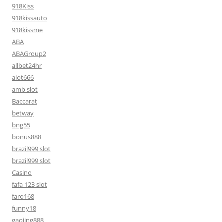
918Kiss
918kissauto
918kissme
ABA
ABAGroup2
allbet24hr
alot666
amb slot
Baccarat
betway
bng55
bonus888
brazil999 slot
brazil999 slot
Casino
fafa 123 slot
faro168
funny18
gaojing888