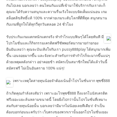
กันไปเลย บอกเลยว่า คนไหนกันแน่ที่เข้ามาใช้บริการกับเราล่ะก็
คุณจะได้รับความสนุกและความรื่นเริงใจแบบจัดเต็มแน่นอน เกม
สล็อตลิขสิทธิ์แท้ 100% จากค่ายเกมระดับโลกที่ดีที่สุด สนุกสนาน
กับเกมที่ถูกใจได้ทุกวี่ทุกวันตลอด 24 ชั่วโมง
รับประกันเกมแตกหนักแตกจริง ทำกำไรแบบฟินๆได้โดยทันที มี
โปรโมชั่นและก็กิจกรรมเครดิตฟรีซัพพอร์ตมากมายก่ายกอง
ยืนยันเลยว่า คุณจะบันเทิงใจกับเรา pussy888play ได้สนุกมากเพิ่ม
ขึ้น เอนจอยมากขึ้น และจังหวะสำหรับการทำกำไรก็จะมากขึ้นแน่ๆ
ด้วยเหตุผลดังกล่าว อย่าคอยช้า สมัครเป็นสมาชิกใหม่ได้แล้ววันนี้
สมัครฟรี ไม่เป็นอันตราย 100% แน่ๆ!
เพราะเหตุใดสายทุนน้อยจำต้องเน้นย้ำโปรโมชั่นจาก พุซซี่888
ถ้าเกิดคุณกำลังสงสัยว่า เพราะอะไรพุซซี่888 ถึงแจกโบนัสเครดิต
ฟรีเยอะแยะล้นหลามขนาดนี้ โดยยิ่งไปกว่านั้นโปรโมชั่นที่เหมาะ
สมกับสายทุนน้อยนั้น บอกเลยว่ามีมากไม่น้อยเลยทีเดียว! จำเป็น
ต้องบอกก่อนนะครับว่า เว็บตรงของพวกเรานั้นออกโปรโมชั่นเยอะ