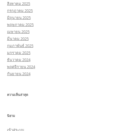
สิงหาคม 2025
กรกฎาคม 2025
มิถุนายน 2025
พฤษภาคม 2025
เมษายน 2025
มีนาคม 2025
กุมภาพันธ์ 2025
มกราคม 2025
ธันวาคม 2024
พฤศจิกายน 2024
กันยายน 2024
ความเห็นล่าสุด
นิยาม
เข้าสู่ระบบ