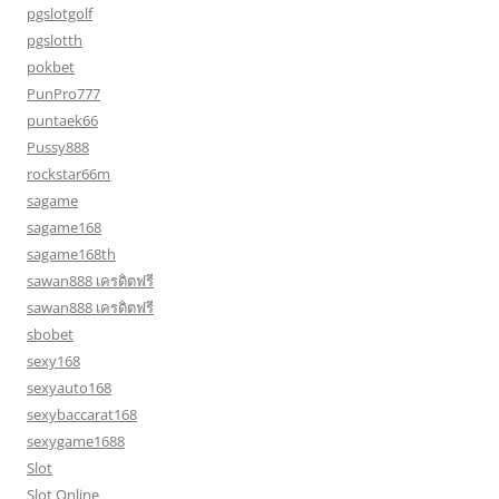
pgslotgolf
pgslotth
pokbet
PunPro777
puntaek66
Pussy888
rockstar66m
sagame
sagame168
sagame168th
sawan888 เครดิตฟรี
sawan888 เครดิตฟรี
sbobet
sexy168
sexyauto168
sexybaccarat168
sexygame1688
Slot
Slot Online