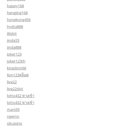
happy168
hengjing168
hongkong456
hydra888
Jilislot
jinda55
jinda888
Joker123
joker123th
kingdom66
lion123สล็อต
live22
live22slot
lotto432 ทางเข้า
lotto432 ทางเข้า
mars95
ngernn
okcasino