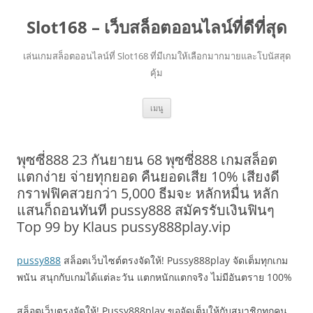
Slot168 – เว็บสล็อตออนไลน์ที่ดีที่สุด
เล่นเกมสล็อตออนไลน์ที่ Slot168 ที่มีเกมให้เลือกมากมายและโบนัสสุด
คุ้ม
ข้าม
เมนู
ไป
ยัง
เนื้อหา
พุซซี่888 23 กันยายน 68 พุซซี่888 เกมสล็อต
แตกง่าย จ่ายทุกยอด คืนยอดเสีย 10% เสียงดี
กราฟฟิคสวยกว่า 5,000 ธีมจะ หลักหมื่น หลัก
แสนก็ถอนทันที pussy888 สมัครรับเงินฟินๆ
Top 99 by Klaus pussy888play.vip
pussy888
สล็อตเว็บไซต์ตรงจัดให้! Pussy888play จัดเต็มทุกเกม
พนัน สนุกกับเกมได้แต่ละวัน แตกหนักแตกจริง ไม่มีอันตราย 100%
สล็อตเว็บตรงจัดให้! Pussy888play ขอจัดเต็มให้กับสมาชิกทุกคน