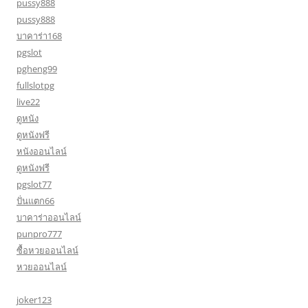
pussy888
pussy888
บาคาร่า168
pgslot
pgheng99
fullslotpg
live22
ดูหนัง
ดูหนังฟรี
หนังออนไลน์
ดูหนังฟรี
pgslot77
ปั่นแตก66
บาคาร่าออนไลน์
punpro777
ซื้อหวยออนไลน์
หวยออนไลน์
joker123