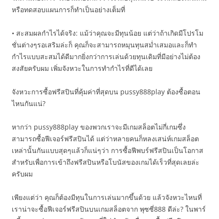
หรือทดสอบแผนการก็ทำเป็นอย่างเต็มที่
• สะสมผลกำไรได้จริง: แม้ว่าคุณจะมีทุนน้อย แต่ว่าถ้าเกิดมีโปรโม
ชั่นต่างๆรอเสริมล่ะก็ คุณก็จะสามารถหมุนทุนสม่ำเสมอและก็ทำ
กำไรแบบสะสมได้ดีมากยิ่งกว่าการเล่นด้วยทุนเดิมที่มีอย่างไม่ต้อง
สงสัยครับผม เพิ่มจังหวะในการทำกำไรที่ดีได้เลย
จังหวะการซื้อฟรีสปินที่คุ้มค่าที่สุดบน pussy888play ต้องซื้อตอน
ไหนกันแน่?
หากว่า pussy888play ของพวกเราจะมีเกมสล็อตไม่กี่เกมซึ่ง
สามารถซื้อฟีเจอร์ฟรีสปินได้ แต่ว่าหลายคนก็หลงเสน่ห์เกมสล็อต
เหล่านั้นกันแบบสุดๆแล้วก็แน่ๆว่า การซื้อฟีพบร์ฟรีสปินเป็นโอกาส
สำหรับเพื่อการเข้าถึงฟรีสปินหรือโบนัสของเกมได้เร็วที่สุดเลยล่ะ
ครับผม
เพียงแต่ว่า คุณก็ต้องมีทุนในการเล่นมากขึ้นด้วย แล้วจังหวะไหนที่
เราน่าจะซื้อฟีเจอร์ฟรีสปินบนเกมสล็อตจาก พุซซี่888 ดีล่ะ? ในพาร์