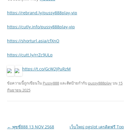
https://rebrand.ly/pussy888play-vip
https://cutly.info/pussy888play-vip
https://shorturl.asia/cfXnO
https://cutt.ly/rrZc9ULq
https://t.co/GcW2JPuRzM
ข้อความนี้ถูกเขียนใน
Pussy888
และติดป้ายกำกับ
pussy888play
บน
15
กันยายน 2025
เมนู
←
พุซซี่888 13 NOV 2568
เว็บใหญ่ pgslot เครดิตฟรี Top