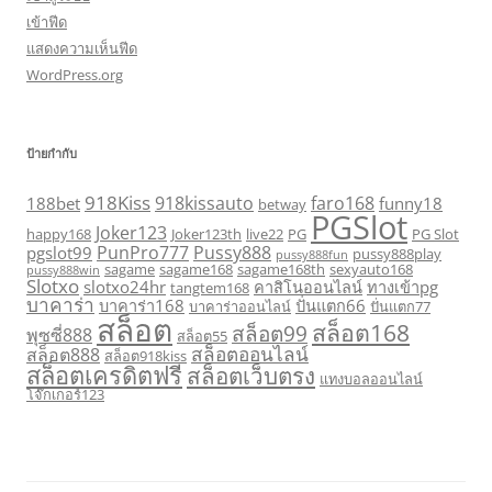
เข้าฟีด
แสดงความเห็นฟีด
WordPress.org
ป้ายกำกับ
918Kiss
918kissauto
faro168
188bet
funny18
betway
PGSlot
Joker123
happy168
Joker123th
live22
PG
PG Slot
PunPro777
Pussy888
pgslot99
pussy888play
pussy888fun
sagame
sagame168
sagame168th
sexyauto168
pussy888win
Slotxo
slotxo24hr
คาสิโนออนไลน์
ทางเข้าpg
tangtem168
บาคาร่า
บาคาร่า168
ปั่นแตก66
บาคาร่าออนไลน์
ปั่นแตก77
สล็อต
สล็อต168
สล็อต99
พุซซี่888
สล็อต55
สล็อตออนไลน์
สล็อต888
สล็อต918kiss
สล็อตเครดิตฟรี
สล็อตเว็บตรง
แทงบอลออนไลน์
โจ๊กเกอร์123