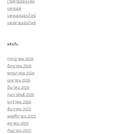
เว็บหวยออนไลน์
แทงบอล
แทงบอลออนไลน์
แทงหวยออนไลน์
คลังเก็บ
กรกฎาคม 2026
มิถุนายน 2026
พฤษภาคม 2026
เมษายน 2026
มีนาคม 2026
กุมภาพันธ์ 2026
มกราคม 2026
ธันวาคม 2025
พฤศจิกายน 2025
ตุลาคม 2025
กันยายน 2025