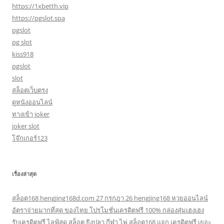
https://1xbetth.vip
https://pgslot.spa
pgslot
pg slot
kiss918
pgslot
slot
สล็อตเว็บตรง
ดูหนังออนไลน์
ทางเข้า joker
joker slot
โจ๊กเกอร์123
เรื่องล่าสุด
สล็อต168 hengjing168d.com 27 กรกฎา 26 hengjing168 หวยออนไลน์
อัตราจ่ายมากที่สุด ของไทย โปรโมชั่นเครดิตฟรี 100% กล่องสุ่มเฮงเฮง
รับเครดิตฟรี ไลฟ์สด สล็อต ยิงปลา กีฬา ไพ่ สล็อต168 แจก เครดิตฟรี เยอะ