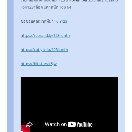
เว็บสล็อตตรง100% lion123 8 November 25 Sharyn casino
lion123สล็อต แตกหนัก Top 64
ขอขอบคุณมากที่มา
lion123
https://rebrand.ly/123lionth
https://cutly.info/123lionth
https://bitt.to/vlt5jw