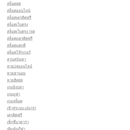
สล็อตสด
สล็อตออนไลน์
สล็อตเครดิตฟรี
สล็อตเว็บตรง
สล็อตเว็บตรง 168
สล็อตเเครดิตฟรี
สล็อตแตกดี
สล็อตโจ๊กเกอร์
สวนสุนันทา
หวย24ออนไลน์
หวยฮานอย
หวยฮิต88
เกมยิงปลา
เกมยูฟ่า
เกมสล็อต
เข้าสู่ระบบ ufa191
เครดิตฟรี
เซ็กซี่บาคาร่า
เดิมพันกีฬา