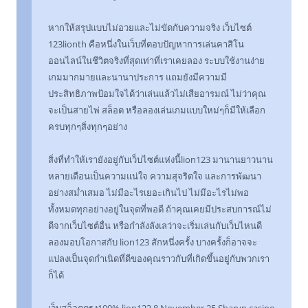
หากให้สรุปแบบไม่อวยและไม่ขัดกับความจริง เว็บไซต์
123lionth คือหนึ่งในเว็บที่ตอบปัญหาการเล่นคาสิโน
ออนไลน์ในชีวิตจริงที่สุดเท่าที่เราเคยลอง ระบบใช้งานง่าย
เกมมากมายและนานาประการ แถมยังมีความมี
ประสิทธิภาพป้อมใจได้ว่าเล่นแล้วไม่เสียอารมณ์ ไม่ว่าคุณ
จะเป็นสายไพ่ สล็อต หรือลองเล่นเกมแบบใหม่ๆก็มีให้เลือก
ครบทุกๆสิ่งทุกๆอย่าง
สิ่งที่ทำให้เรายังอยู่กับเว็บไซต์แห่งนี้lion123 มานานยาวนาน
หลายเดือนเป็นความแน่ใจ ความสุจริตใจ และการพัฒนา
อย่างสม่ำเสมอ ไม่มีอะไรเยอะเกินไป ไม่มีอะไรไม่พอ
ทั้งหมดทุกอย่างอยู่ในจุดที่พอดี ถ้าคุณเคยมีประสบการณ์ไม่
ดีจากเว็บไซต์อื่น หรือกำลังลังเลว่าจะเริ่มเล่นกับเว็บไหนดี
ลองมอบโอกาสกับ lion123 สักหนึ่งครั้ง บางครั้งก็อาจจะ
แปลงเป็นจุดกำเนิดที่ดีของคุณราวกับที่เกิดขึ้นอยู่กับพวกเรา
ก็ได้