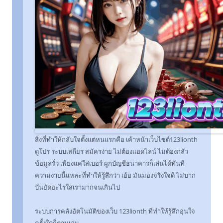
สิ่งที่ทำให้กลับใจตั้งแต่หนแรกคือ เค้าหน้าเว็บไซต์123lionth
ดูโปร ระบบเสถียร สมัครง่าย ไม่ต้องแอดไลน์ ไม่ต้องกลัว
ข้อมูลรั่ว เพียงแค่ใส่เบอร์ ผูกบัญชีธนาคารก็เล่นได้ทันที
ความง่ายนี้แหละที่ทำให้รู้สึกว่า เอ้อ มันมองจริงใจดี ไม่บาก
บั่นยัดอะไรใส่เรามากจนเกินไป
ระบบการคลังอัตโนมัติของเว็บ 123lionth ที่ทำให้รู้สึกอุ่นใจ