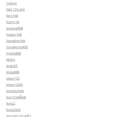
Casino
fafa 123 slot
faro168
funny18
gaojing888
happy168
hengjing168
hongkong456
hydra888
Jilislot
jinda55
jinda888
Joker123
joker123th
kingdom66
lion123สล็อต
live22
live22slot
lotto432 ทางเข้า