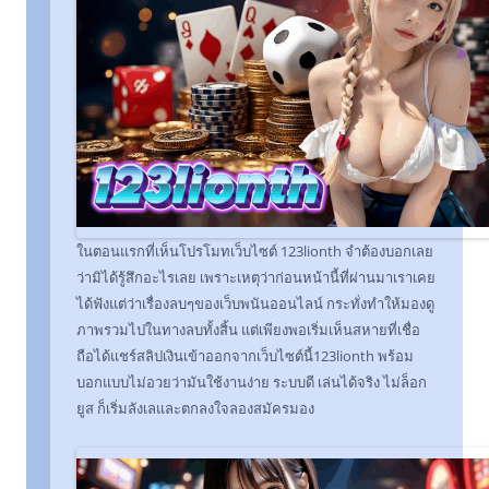
ในตอนแรกที่เห็นโปรโมทเว็บไซต์ 123lionth จำต้องบอกเลย
ว่ามิได้รู้สึกอะไรเลย เพราะเหตุว่าก่อนหน้านี้ที่ผ่านมาเราเคย
ได้ฟังแต่ว่าเรื่องลบๆของเว็บพนันออนไลน์ กระทั่งทำให้มองดู
ภาพรวมไปในทางลบทั้งสิ้น แต่เพียงพอเริ่มเห็นสหายที่เชื่อ
ถือได้แชร์สลิปเงินเข้าออกจากเว็บไซต์นี้123lionth พร้อม
บอกแบบไม่อวยว่ามันใช้งานง่าย ระบบดี เล่นได้จริง ไม่ล็อก
ยูส ก็เริ่มลังเลและตกลงใจลองสมัครมอง