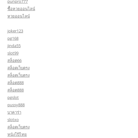
punpro777
ซื้อหวยออนไลน์
หวยออนไลน์
joker123
pg168
jinda55
slot99
สล็อต66
สล็อตเว็บตรง
สล็อตเว็บตรง
สล็อต888
สล็อต888
pgslot
pussy888
บาคาร่า
slotxo
สล็อตเว็บตรง
หนังโป๊ไทย