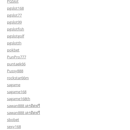
PGSlot
pgslot168
pgslot77
pgslot99
pgslotfish
pgslotgolf
pgslotth
pokbet
PunPro777
puntaek66
Pussy888
rockstar66m
sagame
sagame168
sagame168th
sawan888 เครดิตฟรี
sawan888 เครดิตฟรี
sbobet
sexy168