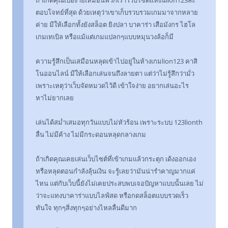
ถ้าเกิดคุณเบื่อง่ายเหมือนพวกเรา เว็บไซต์แห่งนี้lion123ล่ะ
ตอบโจทย์ที่สุด ด้วยเหตุว่าเขาเก็บรวบรวมเกมมาจากหลาย
ค่าย มีให้เลือกทั้งยังสล็อต ยิงปลา บาคาร่า เสือมังกร ไฮโล
เกมเทเบิล หรือแม้แต่เกมแปลกๆแบบหมุนวงล้อก็มี
ความรู้สึกเป็นเสมือนหลุดเข้าไปอยู่ในห้างเกมlion123 คาสิ
โนออนไลน์ มีให้เลือกเล่นจนถึงลายตา แต่ว่าไม่รู้สึกว่ามั่ว
เพราะเหตุว่าเว็บจัดหมวดไว้ดี เข้าใจง่าย อยากเล่นอะไร
หาไม่ยากเลย
เล่นได้สม่ำเสมอทุกวันแบบไม่หัวร้อน เพราะระบบ 123lionth
ลื่น ไม่มีค้าง ไม่มีกระดอนหลุดกลางเกม
ถ้าเกิดคุณเคยเล่นเว็บไซต์ที่เข้าเกมแล้วกระตุก เด้งออกเอง
หรือหลุดตอนกำลังลุ้นเงิน จะรู้เลยว่ามันน่ารำคาญมากแค่
ไหน แต่กับเว็บนี้ยังไม่เคยประสบพบเจอปัญหาแบบนั้นเลย ไม่
ว่าจะแทงบาคาร่าแบบไลฟ์สด หรือกดสล็อตแบบรวดเร็ว
ทันใจ ทุกๆสิ่งทุกๆอย่างไหลลื่นดีมาก