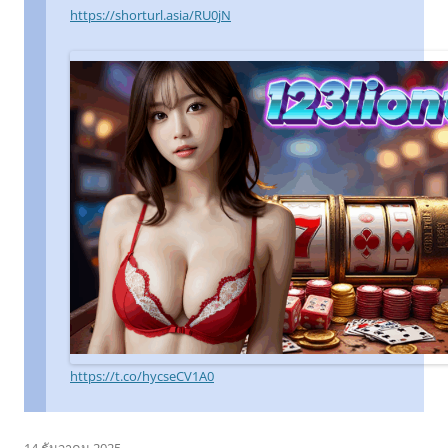
https://shorturl.asia/RU0jN
https://t.co/hycseCV1A0