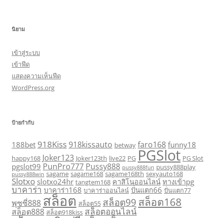
นิยาม
เข้าสู่ระบบ
เข้าฟีด
แสดงความเห็นฟีด
WordPress.org
ป้ายกำกับ
918Kiss
918kissauto
faro168
188bet
funny18
betway
PGSlot
Joker123
happy168
Joker123th
live22
PG
PG Slot
PunPro777
Pussy888
pgslot99
pussy888play
pussy888fun
sagame
sagame168
sagame168th
sexyauto168
pussy888win
Slotxo
slotxo24hr
คาสิโนออนไลน์
ทางเข้าpg
tangtem168
บาคาร่า
บาคาร่า168
ปั่นแตก66
บาคาร่าออนไลน์
ปั่นแตก77
สล็อต
สล็อต168
สล็อต99
พุซซี่888
สล็อต55
สล็อตออนไลน์
สล็อต888
สล็อต918kiss