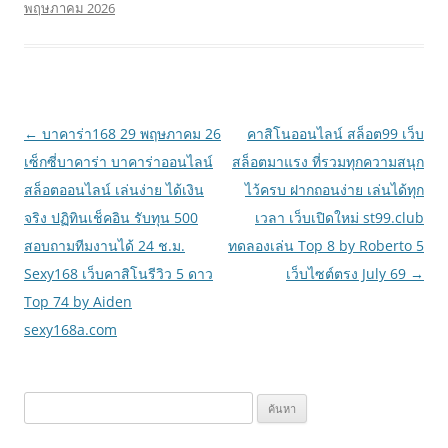
พฤษภาคม 2026
เมนู
←
บาคาร่า168 29 พฤษภาคม 26
คาสิโนออนไลน์ สล็อต99 เว็บ
นำทาง
เซ็กซี่บาคาร่า บาคาร่าออนไลน์
สล็อตมาแรง ที่รวมทุกความสนุก
เรื่อง
สล็อตออนไลน์ เล่นง่าย ได้เงิน
ไว้ครบ ฝากถอนง่าย เล่นได้ทุก
จริง ปฏิทินเช็คอิน รับทุน 500
เวลา เว็บเปิดใหม่ st99.club
สอบถามทีมงานได้ 24 ช.ม.
ทดลองเล่น Top 8 by Roberto 5
Sexy168 เว็บคาสิโนรีวิว 5 ดาว
เว็บไซต์ตรง July 69
→
Top 74 by Aiden
sexy168a.com
ค้นหา
สำหรับ: