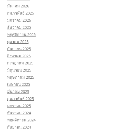
มีนาคม 2026
กุมภาพันธ์ 2026
มกราคม 2026
ธันวาคม 2025
พฤศจิกายน 2025
ตุลาคม 2025
กันยายน 2025
สิงหาคม 2025
กรกฎาคม 2025
มิถุนายน 2025
พฤษภาคม 2025
เมษายน 2025
มีนาคม 2025
กุมภาพันธ์ 2025
มกราคม 2025
ธันวาคม 2024
พฤศจิกายน 2024
กันยายน 2024