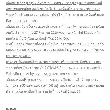
สล็อต168 hengjing168d.com 27 กรกฎา 26 hengjing168 หวยออนไลน์
อัตราจ่ายมากที่สุด ของไทย โปรโมชั่นเครดิตฟรี 100% กล่องสุ่มเฮงเฮง
รับเครดิตฟรี ไลฟ์สด สล็อต ยิงปลา กีฬา ไพ่ สล็อต168 แจก เครดิตฟรี เยอะ
ที่สุด Top 4 by Latesha
สล็อต888 สล็อตเว็บตรง 2026 ประสบการณ์เล่นยุคใหม่ ระบบเสถียร พร้อม
เกมให้เลือกมากมาย 27 สิงหาคม 2026 web แจกหนัก Jin888.asia พนัน
ออนไลน์ เว็บเปิดใหม่ เครดิตฟรี Top 25 by Opal
คาสิโน สล็อตเว็บตรง สล็อตออนไลน์มาแรง รวมเกมยอดนิยม พร้อมเคล็ด
ลับก่อนเริ่มเล่น เว็บตรง Jin888.asia เครดิตฟรี Top 61 by Celia 12 เว็บแจก
หนัก กรกฎาคม 69
บาคาร่า เปิดมุมมองใหม่ของเกมบาคาร่า เซียนบาคาร่าตัวจริงรับ 3 แสน
ระบบเสถียร อัปเดตล่าสุด เว็บดี มีโต๊ะให้เลือกเยอะ บาคาร่า168 สมัครปุ๊บ
รับโปรปั๊บ Top 21 by Bryon Sexy168c.com 6 Sep 69
สล็อตเครดิตฟรี สุดยอดประสบการณ์ความบันเทิงออนไลน์ Top 93 by
Johnson Jin55.guru แคชแบค 10% อยู่ไหนก็เล่นได้ จุดหมายของสายเกม
ทั่วโลก สล็อตเครดิตฟรี เข้าร่วมวันนี้ รวยทันที 7 ส.ค. 69
หมวดหมู่