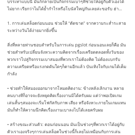
บรรเทาแบบนี้ มันก็กลายเป็นกิจกรรมเบาๆที่ช่วยให้อยู่กับตัวเองได้
ไม่ยาก เรียกว่าไม่ได้ย้ำกำไรหรือโบนัสใหญ่กันเลยล่ะขอรับ ฮ่า…
1. การเล่นสล็อตก่อนนอน ช่วยให้ “ตัดขาด” จากความระส่ำระสาย
ระหว่างวันได้ง่ายมากยิ่งขึ้น
สิ่งที่หลายท่านชอบสำหรับในการเล่น pgslot ก่อนนอนเลยก็คือ มัน
ช่วยสำหรับเปลี่ยนจังหวะความคิดจากเรื่องเครียดตลอดทั้งวันของ
พวกเราไปสู่กิจกรรมเบาสมองที่พวกเราไม่ต้องคิด ไม่ต้องแบกรับ
ความเครียดหรือแรงกดดันใดๆก็ตามอีกแล้ว บันเทิงใจกับเกมได้เต็ม
กำลัง
• ช่วยทำให้สมองออกมาจากโหมดคิดงาน: ข้างหลังเลิกงาน หลาย
คนบางทีก็อาจจะยังหยุดคิดเรื่องงานมิได้ครับผม แต่ว่าพอเปิดเกม
เล่นสั้นๆสมองจะเริ่มโฟกัสกับภาพ เสียง หรือจังหวะภายในเกมแทน
มันก็ทำให้ความนึกคิดเรื่องงานเบาลงไปได้เลยครับผม
• สร้างขณะส่วนตัว: ตอนก่อนนอน มันเป็นช่วงๆที่พวกเราได้อยู่กับ
ตัวเราเองจริงๆการเล่นสล็อตในช่วงนี้ก็เลยไม่เหมือนกับการเล่น