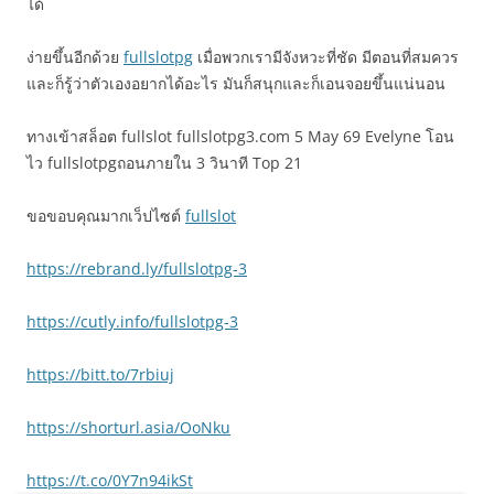
ได้
ง่ายขึ้นอีกด้วย
fullslotpg
เมื่อพวกเรามีจังหวะที่ชัด มีตอนที่สมควร
และก็รู้ว่าตัวเองอยากได้อะไร มันก็สนุกและก็เอนจอยขึ้นแน่นอน
ทางเข้าสล็อต fullslot fullslotpg3.com 5 May 69 Evelyne โอน
ไว fullslotpgถอนภายใน 3 วินาที Top 21
ขอขอบคุณมากเว็ปไซต์
fullslot
https://rebrand.ly/fullslotpg-3
https://cutly.info/fullslotpg-3
https://bitt.to/7rbiuj
https://shorturl.asia/OoNku
https://t.co/0Y7n94ikSt