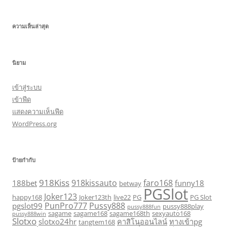
ความเห็นล่าสุด
นิยาม
เข้าสู่ระบบ
เข้าฟีด
แสดงความเห็นฟีด
WordPress.org
ป้ายกำกับ
918Kiss
918kissauto
faro168
188bet
funny18
betway
PGSlot
Joker123
happy168
Joker123th
live22
PG
PG Slot
PunPro777
Pussy888
pgslot99
pussy888play
pussy888fun
sagame
sagame168
sagame168th
sexyauto168
pussy888win
Slotxo
slotxo24hr
คาสิโนออนไลน์
ทางเข้าpg
tangtem168