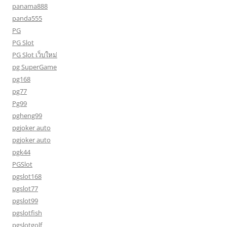
panama888
panda555
PG
PG Slot
PG Slot เว็บใหม่
pg SuperGame
pg168
pg77
Pg99
pgheng99
pgjoker auto
pgjoker auto
pgk44
PGSlot
pgslot168
pgslot77
pgslot99
pgslotfish
pgslotgolf