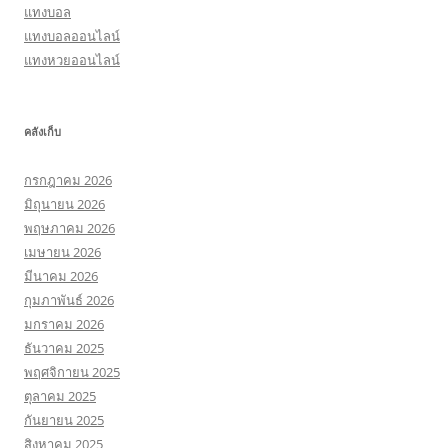
แทงบอล
แทงบอลออนไลน์
แทงหวยออนไลน์
คลังเก็บ
กรกฎาคม 2026
มิถุนายน 2026
พฤษภาคม 2026
เมษายน 2026
มีนาคม 2026
กุมภาพันธ์ 2026
มกราคม 2026
ธันวาคม 2025
พฤศจิกายน 2025
ตุลาคม 2025
กันยายน 2025
สิงหาคม 2025