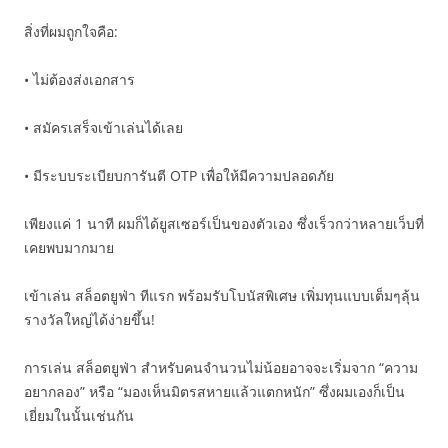
สิ่งที่ผมถูกใจคือ:
• ไม่ต้องส่งเอกสาร
• สมัครเสร็จเข้าเล่นได้เลย
• มีระบบระเบียบการันตี OTP เพื่อให้มีความปลอดภัย
เพียงแค่ 1 นาที ผมก็ได้ยูสเซอร์เป็นของตัวเอง ซึ่งเร็วกว่าหลายเว็บที่
เคยพบมากมาย
เข้าเล่น สล็อตยูฟ่า ทีแรก พร้อมรับโบนัสพิเศษ เพิ่มทุนแบบเต็มๆลุ้น
รางวัลใหญ่ได้ง่ายขึ้น!
การเล่น สล็อตยูฟ่า สำหรับคนจำนวนไม่น้อยอาจจะเริ่มจาก “ความ
อยากลอง” หรือ “มองเห็นมิตรสหายแล้วแตกหนัก” ซึ่งผมเองก็เป็น
เยี่ยมในนั้นเช่นกัน