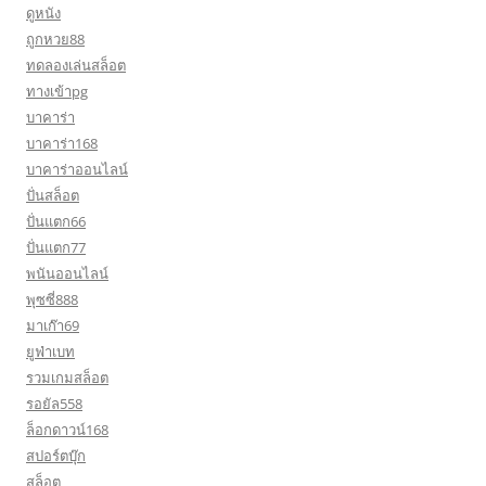
ดูหนัง
ถูกหวย88
ทดลองเล่นสล็อต
ทางเข้าpg
บาคาร่า
บาคาร่า168
บาคาร่าออนไลน์
ปั่นสล็อต
ปั่นแตก66
ปั่นแตก77
พนันออนไลน์
พุซซี่888
มาเก๊า69
ยูฟ่าเบท
รวมเกมสล็อต
รอยัล558
ล็อกดาวน์168
สปอร์ตบุ๊ก
สล็อต