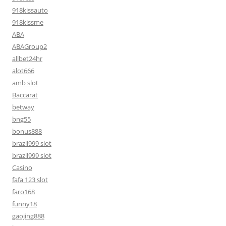
918kissauto
918kissme
ABA
ABAGroup2
allbet24hr
alot666
amb slot
Baccarat
betway
bng55
bonus888
brazil999 slot
brazil999 slot
Casino
fafa 123 slot
faro168
funny18
gaojing888