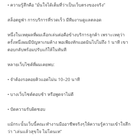
• ความรู้สึกคือ “มั่นใจได้เต็มที่ว่าเป็นเว็บตรงของจริง”
สล็อตยูฟ่า การบริการที่รวดเร็ว มีทีมงานดูแลตลอด
หนึ่งในเหตุผลที่ผมเลือกเล่นต่อคือข้างบริการลูกค้า เพราะเหตุว่า
ครั้งหนึ่งผมมีปัญหาเกมค้าง พอเพียงทักแอดมินไปไม่ถึง 1 นาที เขา
ตอบกลับพร้อมปรับแก้ให้ในทันที
หลายเว็บไซต์ที่ผมเคยพบ:
• จำต้องรอคอยคิวแอดไม่น 10–20 นาที
• บางเว็บไซต์ตอบช้า หรือพูดจาไม่ดี
• ปัดความรับผิดชอบ
แม้กระนั้นเว็บนี้คณะทำงานมืออาชีพจริงๆให้ความรู้ความเข้าใจสึก
ว่า “เล่นแล้วสุขใจ ไม่โดนเท”